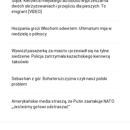
Śląsk. Kierowca miejskiego autobusu wyprzedzał na
dwóch skrzyżowaniach i przejściu dla pieszych. To
imigrant [VIDEO]
Hiszpania grozi Włochom odwetem. Ultimatum mija w
niedzielę o północy
Wywiózł pasażerkę za miasto i przesiadł się na tylne
siedzenie. Policja zatrzymała kazachskiego kierowcę
taksówki
Sebastian z gór: Bohaterszczyzna czyli nasz polski
problem
Amerykańskie media straszą, że Putin zaatakuje NATO.
„Jesteśmy gotowi odstraszać”