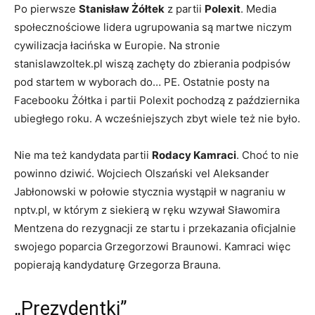
Po pierwsze
Stanisław Żółtek
z partii
Polexit
. Media
społecznościowe lidera ugrupowania są martwe niczym
cywilizacja łacińska w Europie. Na stronie
stanislawzoltek.pl wiszą zachęty do zbierania podpisów
pod startem w wyborach do… PE. Ostatnie posty na
Facebooku Żółtka i partii Polexit pochodzą z października
ubiegłego roku. A wcześniejszych zbyt wiele też nie było.
Nie ma też kandydata partii
Rodacy Kamraci
. Choć to nie
powinno dziwić. Wojciech Olszański vel Aleksander
Jabłonowski w połowie stycznia wystąpił w nagraniu w
nptv.pl, w którym z siekierą w ręku wzywał Sławomira
Mentzena do rezygnacji ze startu i przekazania oficjalnie
swojego poparcia Grzegorzowi Braunowi. Kamraci więc
popierają kandydaturę Grzegorza Brauna.
„Prezydentki”