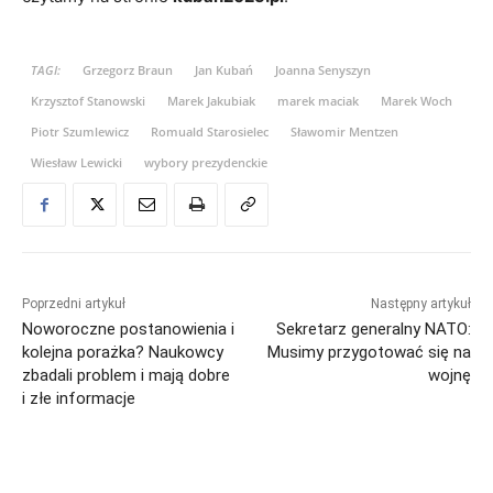
TAGI:
Grzegorz Braun
Jan Kubań
Joanna Senyszyn
Krzysztof Stanowski
Marek Jakubiak
marek maciak
Marek Woch
Piotr Szumlewicz
Romuald Starosielec
Sławomir Mentzen
Wiesław Lewicki
wybory prezydenckie
Poprzedni artykuł
Następny artykuł
Noworoczne postanowienia i
Sekretarz generalny NATO:
kolejna porażka? Naukowcy
Musimy przygotować się na
zbadali problem i mają dobre
wojnę
i złe informacje