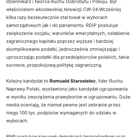
dziennikarz i twórca Ruchu Dobrobytu i Pokoju. Był
właścicielem włocławskiej telewizji CW-24.Wcześniej
kilka razy bezskutecznie startował w wyborach
samorządowych jak i do parlamentu. RDiP postuluje
zwiększenie socjalu, warunków emerytalnych, osłabienie
zagranicznego kapitału poprzez wyższe i bardziej
skomplikowane podatki, jednocześnie zmniejszając i
uproszczając podatki dla przedsiębiorców polskich, tanie
surowce, propokojową politykę zagraniczną.
Kolejny kandydat to
Romuald Starosielec
, lider Ruchu
Naprawy Polski, wystawiony jako kandydat ugrupowania
w wyniku zwyciężenia prawyborów w ugrupowaniu. Duże
media oceniają, że niemal pewne jest zebranie przez
niego 100 tys. podpisów wymaganych do udziału w
wyborach.
RNP postuluje kierunek demokracji bezpośredniej oraz