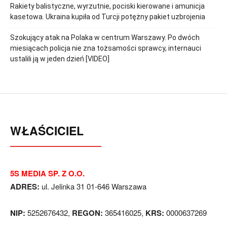
Rakiety balistyczne, wyrzutnie, pociski kierowane i amunicja
kasetowa. Ukraina kupiła od Turcji potężny pakiet uzbrojenia
Szokujący atak na Polaka w centrum Warszawy. Po dwóch
miesiącach policja nie zna tożsamości sprawcy, internauci
ustalili ją w jeden dzień [VIDEO]
WŁAŚCICIEL
5S MEDIA SP. Z O.O.
ADRES:
ul. Jelinka 31 01-646 Warszawa
NIP:
5252676432,
REGON:
365416025,
KRS:
0000637269