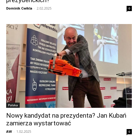
prezydenckich?
Dominik Cwikla
-
2.02.2025
0
Polska
Nowy kandydat na prezydenta? Jan Kubań
zamierza wystartować
AW
-
1.02.2025
0