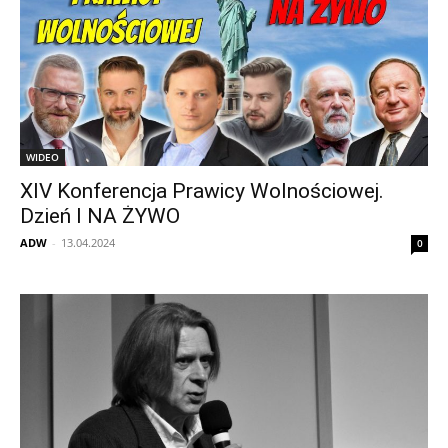
WIDEO
XIV Konferencja Prawicy Wolnościowej.
Dzień I NA ŻYWO
ADW
-
13.04.2024
0