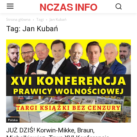
NCZAS
INFO
Strona główna
Tagi
Jan Kubań
Tag: Jan Kubań
Polska
JUŻ DZIŚ! Korwin-Mikke, Braun,