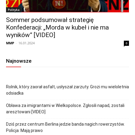
Polityka
Sommer podsumował strategię
Konfederacji: „Morda w kubeł i nie ma
wyników” [VIDEO]
MMP
-
16.01.2024
0
Najnowsze
Rolnik, który zaorał asfalt, usłyszał zarzuty. Grozi mu wieloletnia
odsiadka
Obława za imigrantami w Wielkopolsce. Zgłosili napad, zostali
aresztowani [VIDEO]
Dziś przez centrum Berlina jedzie banda nagich rowerzystów.
Policja: Mają prawo