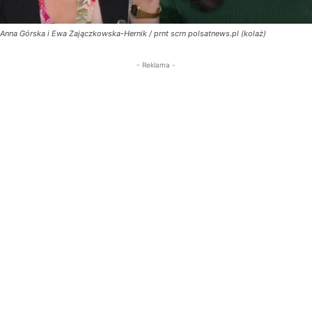
Anna Górska i Ewa Zajączkowska-Hernik / prnt scrn polsatnews.pl (kolaż)
- Reklama -