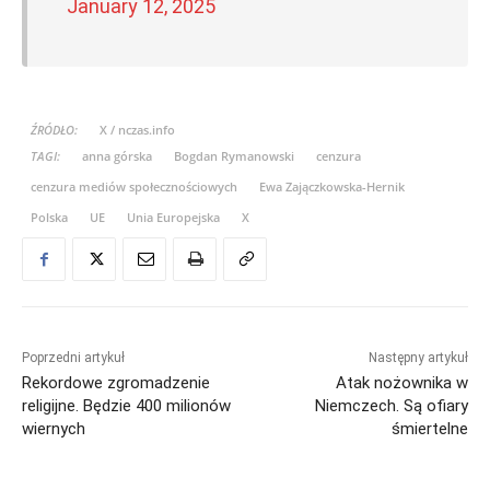
January 12, 2025
ŹRÓDŁO:
X / nczas.info
TAGI:
anna górska
Bogdan Rymanowski
cenzura
cenzura mediów społecznościowych
Ewa Zajączkowska-Hernik
Polska
UE
Unia Europejska
X
Poprzedni artykuł
Następny artykuł
Rekordowe zgromadzenie
Atak nożownika w
religijne. Będzie 400 milionów
Niemczech. Są ofiary
wiernych
śmiertelne