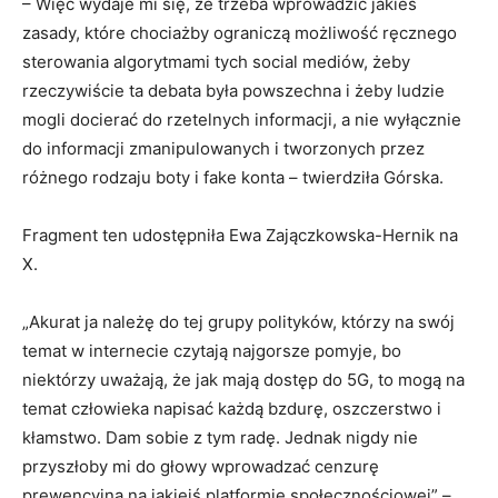
– Więc wydaje mi się, że trzeba wprowadzić jakieś
zasady, które chociażby ograniczą możliwość ręcznego
sterowania algorytmami tych social mediów, żeby
rzeczywiście ta debata była powszechna i żeby ludzie
mogli docierać do rzetelnych informacji, a nie wyłącznie
do informacji zmanipulowanych i tworzonych przez
różnego rodzaju boty i fake konta – twierdziła Górska.
Fragment ten udostępniła Ewa Zajączkowska-Hernik na
X.
„Akurat ja należę do tej grupy polityków, którzy na swój
temat w internecie czytają najgorsze pomyje, bo
niektórzy uważają, że jak mają dostęp do 5G, to mogą na
temat człowieka napisać każdą bzdurę, oszczerstwo i
kłamstwo. Dam sobie z tym radę. Jednak nigdy nie
przyszłoby mi do głowy wprowadzać cenzurę
prewencyjną na jakiejś platformie społecznościowej” –