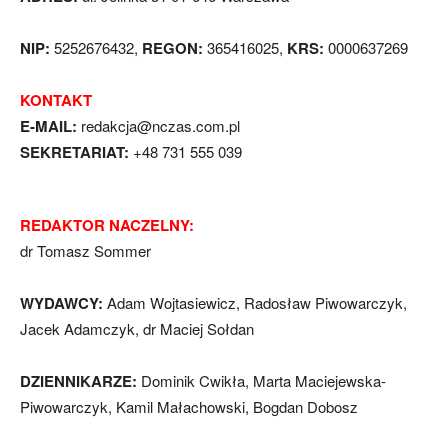
NIP:
5252676432,
REGON:
365416025,
KRS:
0000637269
KONTAKT
E-MAIL:
redakcja@nczas.com.pl
SEKRETARIAT:
+48 731 555 039
REDAKTOR NACZELNY:
dr Tomasz Sommer
WYDAWCY:
Adam Wojtasiewicz, Radosław Piwowarczyk,
Jacek Adamczyk, dr Maciej Sołdan
DZIENNIKARZE:
Dominik Cwikła, Marta Maciejewska-
Piwowarczyk, Kamil Małachowski, Bogdan Dobosz