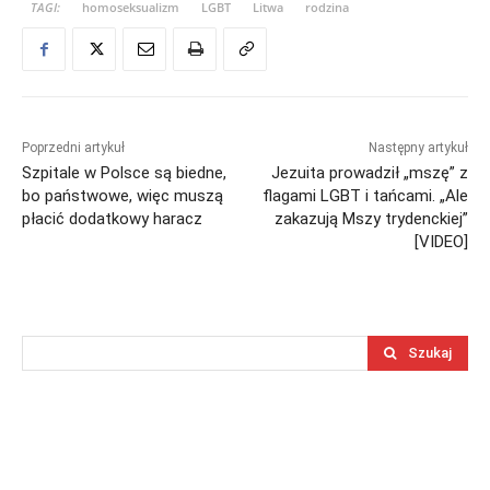
TAGI:
homoseksualizm
LGBT
Litwa
rodzina
Poprzedni artykuł
Następny artykuł
Szpitale w Polsce są biedne,
Jezuita prowadził „mszę” z
bo państwowe, więc muszą
flagami LGBT i tańcami. „Ale
płacić dodatkowy haracz
zakazują Mszy trydenckiej”
[VIDEO]
Szukaj