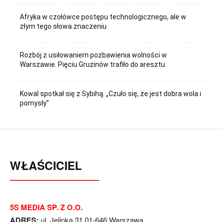
Afryka w czołówce postępu technologicznego, ale w
złym tego słowa znaczeniu
Rozbój z usiłowaniem pozbawienia wolności w
Warszawie. Pięciu Gruzinów trafiło do aresztu
Kowal spotkał się z Sybihą. „Czuło się, że jest dobra wola i
pomysły”
WŁAŚCICIEL
5S MEDIA SP. Z O.O.
ADRES:
ul. Jelinka 31 01-646 Warszawa