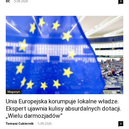
DC
-
5.08.2026
0
Magazyn
Unia Europejska korumpuje lokalne władze.
Ekspert ujawnia kulisy absurdalnych dotacji.
„Wielu darmozjadów”
Tomasz Cukiernik
-
5.08.2026
0