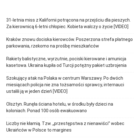
31-letnia miss z Kalifornii potrącona na przejściu dla pieszych.
Za kierownicą 6-letni chłopiec. Kobieta walczy o życie [VIDEO]
Kraków znowu dociska kierowców. Poszerzona strefa płatnego
parkowania, rzekomo na prośbę mieszkańców
Rakiety balistyczne, wyrzutnie, pociski kierowane i amunicja
kasetowa. Ukraina kupiła od Turcji potężny pakiet uzbrojenia
Szokujący atak na Polaka w centrum Warszawy. Po dwóch
miesiącach policja nie zna tożsamości sprawcy, internauci
ustalili ją w jeden dzień [VIDEO]
Olsztyn. Runęła ściana hotelu, w środku były dzieci na
koloniach. Ponad 100 osób ewakuowano
Liczby nie kłamią. Tzw. „przestępstwa z nienawiści” wobec
Ukraińców w Polsce to margines