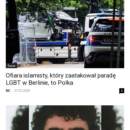
Świat
Ofiara islamisty, który zaatakował paradę
LGBT w Berlinie, to Polka
DC
-
27.07.2026
0