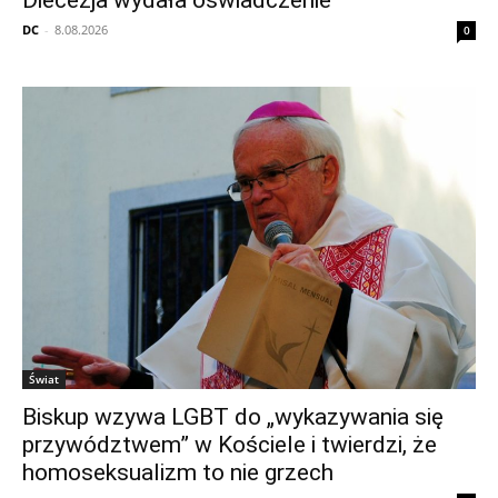
Diecezja wydała oświadczenie
DC
-
8.08.2026
0
Świat
Biskup wzywa LGBT do „wykazywania się
przywództwem” w Kościele i twierdzi, że
homoseksualizm to nie grzech