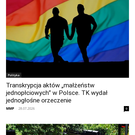
Polityka
Transkrypcja aktów „małżeństw
jednopłciowych” w Polsce. TK wydał
jednogłośne orzeczenie
MMP
-
28.07.2026
0