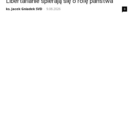
Libertarianie spierają się o rolę państwa
ks. Jacek Gniadek SVD
-
9.08.2026
0