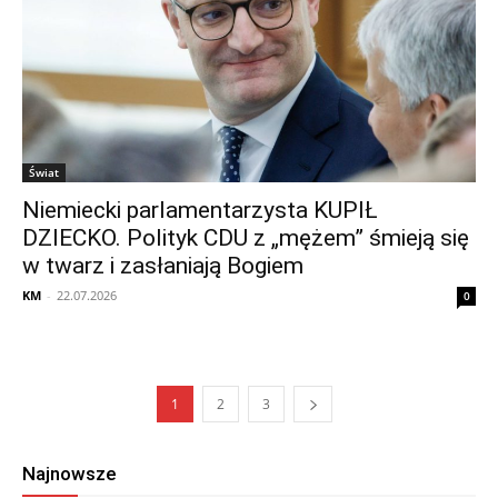
Świat
Niemiecki parlamentarzysta KUPIŁ
DZIECKO. Polityk CDU z „mężem” śmieją się
w twarz i zasłaniają Bogiem
KM
-
22.07.2026
0
1
2
3
Najnowsze