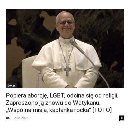
Świat
Popiera aborcję, LGBT, odcina się od religii.
Zaproszono ją znowu do Watykanu.
„Wspólna misja, kapłanka rocka” [FOTO]
DC
-
2.08.2026
0