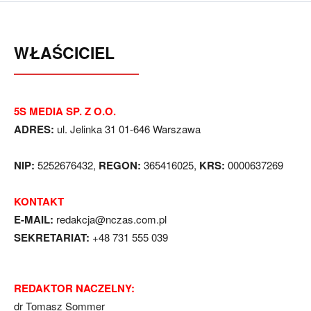
WŁAŚCICIEL
5S MEDIA SP. Z O.O.
ADRES:
ul. Jelinka 31 01-646 Warszawa
NIP:
5252676432,
REGON:
365416025,
KRS:
0000637269
KONTAKT
E-MAIL:
redakcja@nczas.com.pl
SEKRETARIAT:
+48 731 555 039
REDAKTOR NACZELNY:
dr Tomasz Sommer