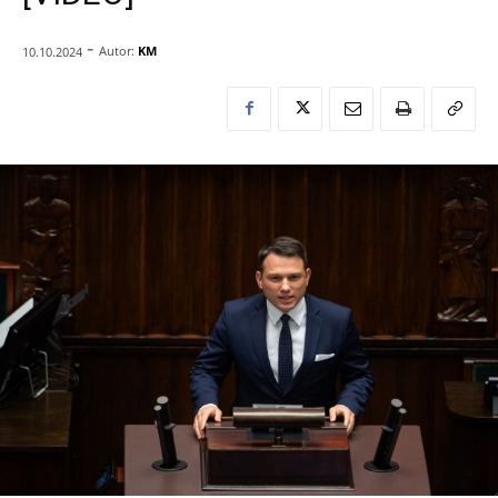
-
Autor:
KM
10.10.2024