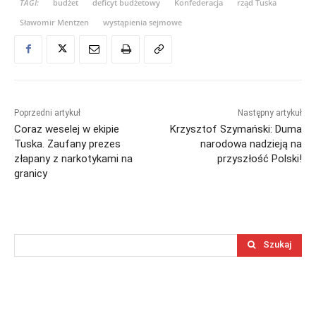
TAGI:
budżet
deficyt budżetowy
Konfederacja
rząd Tuska
Sławomir Mentzen
wystąpienia sejmowe
Poprzedni artykuł
Następny artykuł
Coraz weselej w ekipie
Krzysztof Szymański: Duma
Tuska. Zaufany prezes
narodowa nadzieją na
złapany z narkotykami na
przyszłość Polski!
granicy
Szukaj