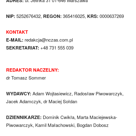
ADRES:
ul. Jelinka 31 01-646 Warszawa
NIP:
5252676432,
REGON:
365416025,
KRS:
0000637269
KONTAKT
E-MAIL:
redakcja@nczas.com.pl
SEKRETARIAT:
+48 731 555 039
REDAKTOR NACZELNY:
dr Tomasz Sommer
WYDAWCY:
Adam Wojtasiewicz, Radosław Piwowarczyk,
Jacek Adamczyk, dr Maciej Sołdan
DZIENNIKARZE:
Dominik Cwikła, Marta Maciejewska-
Piwowarczyk, Kamil Małachowski, Bogdan Dobosz