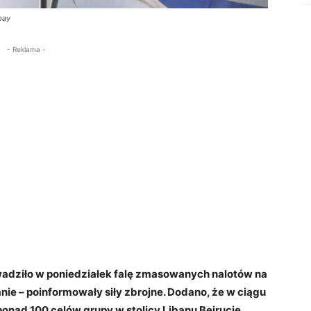
bay
- Reklama -
wadziło w poniedziałek falę zmasowanych nalotów na
ie – poinformowały siły zbrojne. Dodano, że w ciągu
ponad 100 celów grupy w stolicy Libanu Bejrucie.