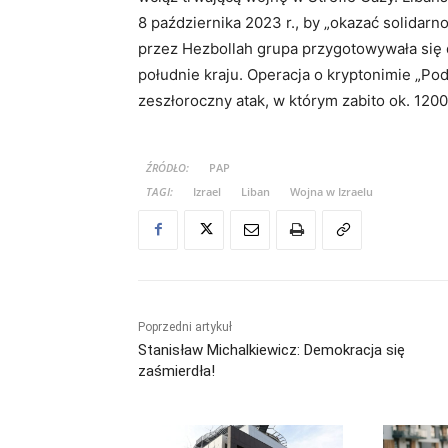
8 października 2023 r., by „okazać solidarno
przez Hezbollah grupa przygotowywała się
południe kraju. Operacja o kryptonimie „Pod
zeszłoroczny atak, w którym zabito ok. 1200
ŹRÓDŁO:
PAP
TAGI:
Izrael
Liban
Wojna w Izraelu
Poprzedni artykuł
Stanisław Michalkiewicz: Demokracja się
zaśmierdła!