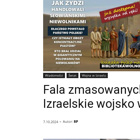
Wiadomości
Świat
Wojna w Izraelu
Fala zmasowanych
Izraelskie wojsko
-
Autor:
RP
7.10.2024