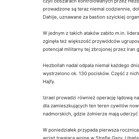
czyli obszarach kontrolowanych przez Hezb
prowadzone są teraz niemal codziennie, do
Dahije, uznawane za bastion szyickiej organi
W jednym z takich ataków zabito m.in. lider
zginęła też większość przywódców ugrupowan
potencjał militarny tej zbrojonej przez Iran 
Hezbollah nadal odpala niemal każdego dnia 
wystrzelono ok. 130 pocisków. Część z nich 
Hajfy.
Izrael prowadzi również operację lądową n
dla zamieszkujących ten teren cywilów now
nadmorskich, gdzie żołnierze mają uderzyć
W poniedziałek przypada pierwsza rocznica
wciąż trwającą wojnę w Strefie Gazy. Libańs