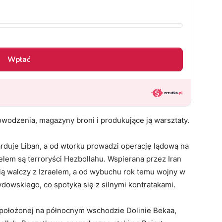
owodzenia, magazyny broni i produkujące ją warsztaty.
rduje Liban, a od wtorku prowadzi operację lądową na
celem są terroryści Hezbollahu. Wspierana przez Iran
ią walczy z Izraelem, a od wybuchu rok temu wojny w
ydowskiego, co spotyka się z silnymi kontratakami.
i położonej na północnym wschodzie Dolinie Bekaa,