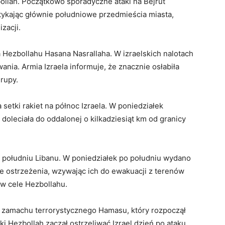
ollah. Początkowo sporadyczne ataki na Bejrut
tykając głównie południowe przedmieścia miasta,
zacji.
a Hezbollahu Hasana Nasrallaha. W izraelskich nalotach
ia. Armia Izraela informuje, że znacznie osłabiła
grupy.
setki rakiet na północ Izraela. W poniedziałek
doleciała do oddalonej o kilkadziesiąt km od granicy
a południu Libanu. W poniedziałek po południu wydano
e ostrzeżenia, wzywając ich do ewakuacji z terenów
 w cele Hezbollahu.
 zamachu terrorystycznego Hamasu, który rozpoczął
ki Hezbollah zaczął ostrzeliwać Izrael dzień po ataku,