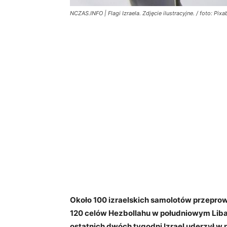
NCZAS.INFO | Flagi Izraela. Zdjęcie ilustracyjne. / foto: Pixa
Około 100 izraelskich samolotów przepro
120 celów Hezbollahu w południowym Liban
ostatnich dwóch tygodni Izrael uderzył w 