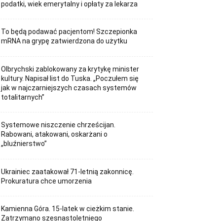
podatki, wiek emerytalny i opłaty za lekarza
To będą podawać pacjentom! Szczepionka
mRNA na grypę zatwierdzona do użytku
Olbrychski zablokowany za krytykę minister
kultury. Napisał list do Tuska. „Poczułem się
jak w najczarniejszych czasach systemów
totalitarnych”
Systemowe niszczenie chrześcijan.
Rabowani, atakowani, oskarżani o
„bluźnierstwo”
Ukrainiec zaatakował 71-letnią zakonnicę.
Prokuratura chce umorzenia
Kamienna Góra. 15-latek w cieżkim stanie.
Zatrzymano szesnastoletniego