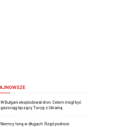
AJNOWSZE
W Bułgarii eksplodował dron. Celem mógł być
gazociąg łączący Turcję z Ukrainą
Niemcy toną w długach. Rząd podnosi