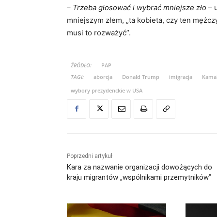
–
Trzeba głosować i wybrać mniejsze zło
– u
mniejszym złem, „ta kobieta, czy ten mężcz
musi to rozważyć”.
ŹRÓDŁO:
PAP
TAGI:
aborcja
Donald Trump
imigracja
Kamal
wybory prezydenckie w USA
Poprzedni artykuł
Kara za nazwanie organizacji dowożących do
kraju migrantów „wspólnikami przemytników”