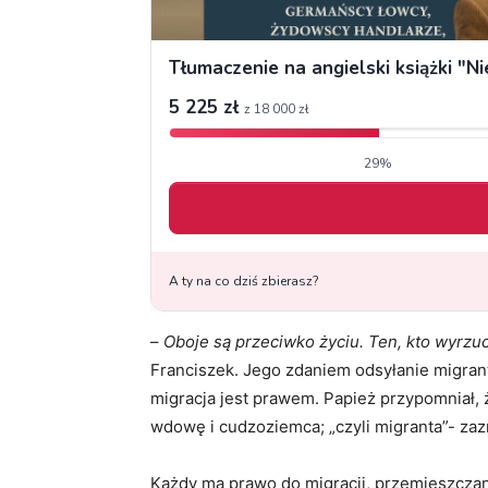
–
Oboje są przeciwko życiu. Ten, kto wyrzuca
Franciszek. Jego zdaniem odsyłanie migrant
migracja jest prawem. Papież przypomniał, ż
wdowę i cudzoziemca; „czyli migranta”- zaz
Każdy ma prawo do migracji, przemieszczan