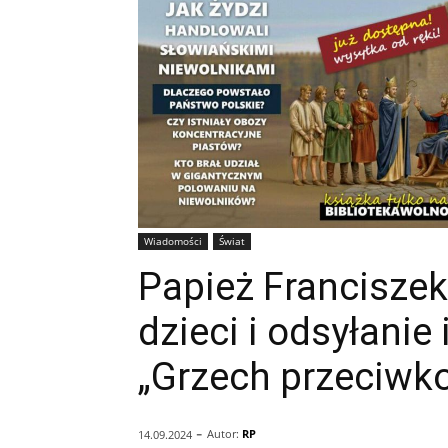
Wiadomości
Świat
Papież Francisze
dzieci i odsyłanie
„Grzech przeciwko 
-
Autor:
RP
14.09.2024