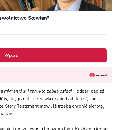
 migrantów, i ten, kto zabija dzieci
– odparł papież
ów, to „grzech przeciwko życiu tych ludzi”, sama
e Stary Testament mówi, iż trzeba chronić sierotę,
naczył.
ia się i poszukiwania lepszego losu. Każdy ma jednak