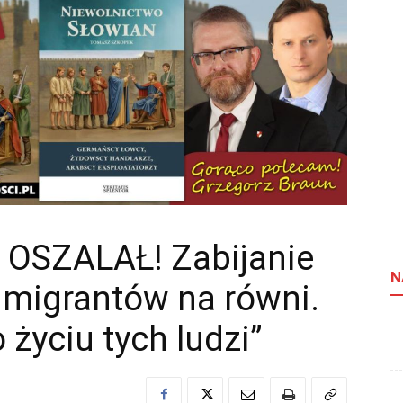
k OSZALAŁ! Zabijanie
N
 imigrantów na równi.
życiu tych ludzi”