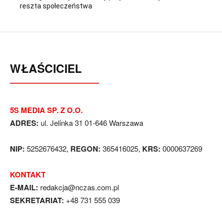
reszta społeczeństwa
WŁAŚCICIEL
5S MEDIA SP. Z O.O.
ADRES:
ul. Jelinka 31 01-646 Warszawa
NIP:
5252676432,
REGON:
365416025,
KRS:
0000637269
KONTAKT
E-MAIL:
redakcja@nczas.com.pl
SEKRETARIAT:
+48 731 555 039