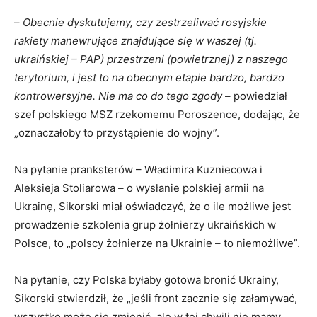
–
Obecnie dyskutujemy, czy zestrzeliwać rosyjskie
rakiety manewrujące znajdujące się w waszej (tj.
ukraińskiej – PAP) przestrzeni (powietrznej) z naszego
terytorium, i jest to na obecnym etapie bardzo, bardzo
kontrowersyjne. Nie ma co do tego zgody
– powiedział
szef polskiego MSZ rzekomemu Poroszence, dodając, że
„oznaczałoby to przystąpienie do wojny”.
Na pytanie pranksterów – Władimira Kuzniecowa i
Aleksieja Stoliarowa – o wysłanie polskiej armii na
Ukrainę, Sikorski miał oświadczyć, że o ile możliwe jest
prowadzenie szkolenia grup żołnierzy ukraińskich w
Polsce, to „polscy żołnierze na Ukrainie – to niemożliwe”.
Na pytanie, czy Polska byłaby gotowa bronić Ukrainy,
Sikorski stwierdził, że „jeśli front zacznie się załamywać,
wszystko może się zmienić, ale w tej chwili nie mamy