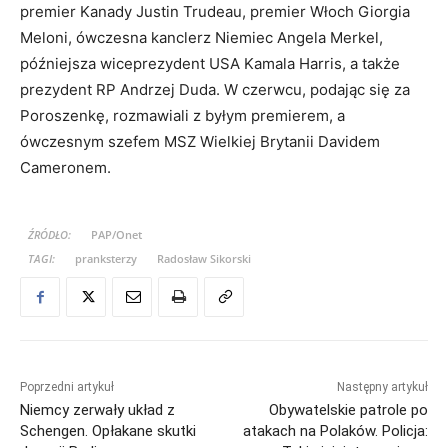
premier Kanady Justin Trudeau, premier Włoch Giorgia
Meloni, ówczesna kanclerz Niemiec Angela Merkel,
późniejsza wiceprezydent USA Kamala Harris, a także
prezydent RP Andrzej Duda. W czerwcu, podając się za
Poroszenkę, rozmawiali z byłym premierem, a
ówczesnym szefem MSZ Wielkiej Brytanii Davidem
Cameronem.
ŹRÓDŁO:
PAP/Onet
TAGI:
pranksterzy
Radosław Sikorski
Poprzedni artykuł
Następny artykuł
Niemcy zerwały układ z
Obywatelskie patrole po
Schengen. Opłakane skutki
atakach na Polaków. Policja: