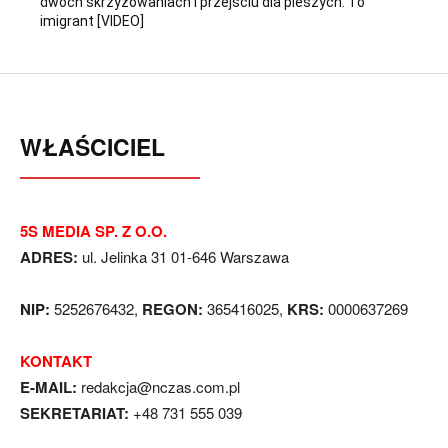
dwóch skrzyżowaniach i przejściu dla pieszych. To
imigrant [VIDEO]
WŁAŚCICIEL
5S MEDIA SP. Z O.O.
ADRES:
ul. Jelinka 31 01-646 Warszawa
NIP:
5252676432,
REGON:
365416025,
KRS:
0000637269
KONTAKT
E-MAIL:
redakcja@nczas.com.pl
SEKRETARIAT:
+48 731 555 039