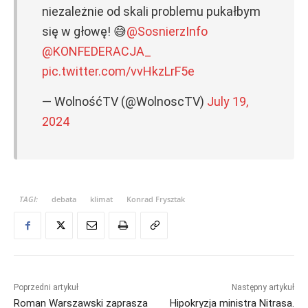
niezależnie od skali problemu pukałbym
się w głowę! 😅
@SosnierzInfo
@KONFEDERACJA_
pic.twitter.com/vvHkzLrF5e
— WolnośćTV (@WolnoscTV)
July 19,
2024
TAGI:
debata
klimat
Konrad Frysztak
Poprzedni artykuł
Następny artykuł
Roman Warszawski zaprasza
Hipokryzja ministra Nitrasa.