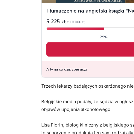
Trzech lekarzy badających oskarżonego niez
Belgijskie media podały, że sędzia w ogło
objawów upojenia alkoholowego.
Lisa Florin, biolog kliniczny z belgijskiego 
to schorzenie produkują ten sam rodzaj alk