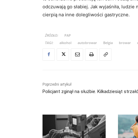
odczuwają go słabiej. Jak wyjaśniła, ludzie n
cierpią na inne dolegliwości gastryczne.
ŹRÓDŁO:
PAP
TAGI:
alkohol
autobrowar
Belgia
browar
Poprzedni artykuł
Policjant zginął na służbie. Kilkadziesiąt strza