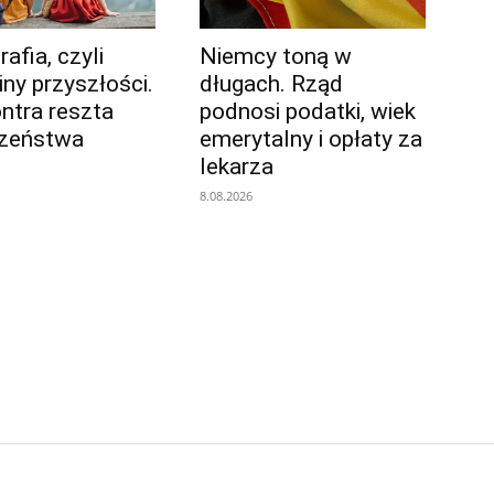
afia, czyli
Niemcy toną w
iny przyszłości.
długach. Rząd
ontra reszta
podnosi podatki, wiek
czeństwa
emerytalny i opłaty za
lekarza
8.08.2026