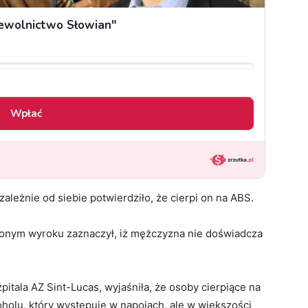
ależnie od siebie potwierdziło, że cierpi on na ABS.
szonym wyroku zaznaczył, iż mężczyzna nie doświadcza
szpitala AZ Sint-Lucas, wyjaśniła, że osoby cierpiące na
oholu, który występuje w napojach, ale w większości