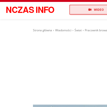
NCZAS
INFO
WIDEO
Strona główna
Wiadomości
Świat
Pracownik browa