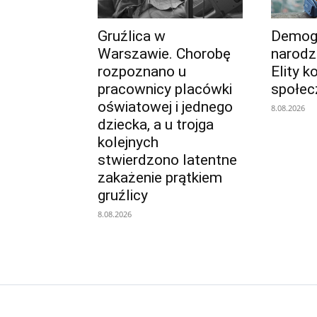
Gruźlica w
Demogr
Warszawie. Chorobę
narodz
rozpoznano u
Elity k
pracownicy placówki
społe
oświatowej i jednego
8.08.2026
dziecka, a u trojga
kolejnych
stwierdzono latentne
zakażenie prątkiem
gruźlicy
8.08.2026