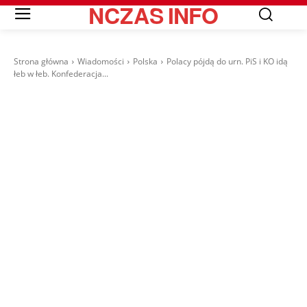
NCZAS
INFO
Strona główna
Wiadomości
Polska
Polacy pójdą do urn. PiS i KO idą
łeb w łeb. Konfederacja...