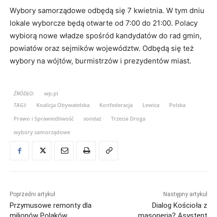
Wybory samorządowe odbędą się 7 kwietnia. W tym dniu
lokale wyborcze będą otwarte od 7:00 do 21:00. Polacy
wybiorą nowe władze spośród kandydatów do rad gmin,
powiatów oraz sejmików województw. Odbędą się też
wybory na wójtów, burmistrzów i prezydentów miast.
ŹRÓDŁO:
wp.pl
TAGI:
Koalicja Obywatelska
Konfederacja
Lewica
Polska
Prawo i Sprawiedliwość
sondaż
Trzecia Droga
wybory samorządowe
Poprzedni artykuł
Następny artykuł
Przymusowe remonty dla
Dialog Kościoła z
milionów Polaków.
masonerią? Asystent