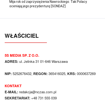
Mija rok od zaprzysiężenia Nawrockiego. Tak Polacy
oceniają jego prezydenturę [SONDAŻ]
WŁAŚCICIEL
5S MEDIA SP. Z O.O.
ADRES:
ul. Jelinka 31 01-646 Warszawa
NIP:
5252676432,
REGON:
365416025,
KRS:
0000637269
KONTAKT
E-MAIL:
redakcja@nczas.com.pl
SEKRETARIAT:
+48 731 555 039