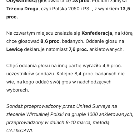
Obywatelską
głosować chce
28 proc.
Podium zamyka
Trzecia Droga
, czyli Polska 2050 i PSL, z wynikiem
13,5
proc.
Na czwartym miejscu znalazła się
Konfederacja
, na którą
chce głosować
8,6 proc.
badanych. Oddanie głosu na
Lewicę
deklaruje natomiast
7,6 proc.
ankietowanych.
Chęć oddania głosu na inną partię wyraziło 4,9 proc.
uczestników sondażu. Kolejne 8,4 proc. badanych nie
wie, na kogo oddać swój głos w nadchodzących
wyborach.
Sondaż przeprowadzony przez United Surveys na
zlecenie Wirtualnej Polski na grupie 1000 ankietowanych,
przeprowadzony w dniach 8-10 marca, metodą
CATI&CAWI.