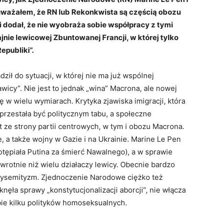
uważałem, że RN lub Rekonkwista są częścią obozu
i dodał, że nie wyobraża sobie współpracy z tymi
ajnie lewicowej Zbuntowanej Francji, w której tylko
epubliki”.
ził do sytuacji, w której nie ma już wspólnej
awicy”. Nie jest to jednak „wina” Macrona, ale nowej
ię w wielu wymiarach. Krytyka zjawiska imigracji, która
przestała być politycznym tabu, a społeczne
 ze strony partii centrowych, w tym i obozu Macrona.
, a także wojny w Gazie i na Ukrainie. Marine Le Pen
otępiała Putina za śmierć Nawalnego), a w sprawie
dwrotnie niż wielu działaczy lewicy. Obecnie bardzo
antysemityzm. Zjednoczenie Narodowe ciężko też
nęła sprawy „konstytucjonalizacji aborcji”, nie włącza
bie kilku polityków homoseksualnych.