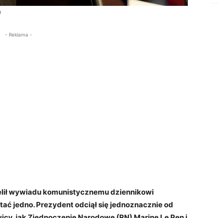
0
- Reklama -
elił wywiadu komunistycznemu dziennikowi
tać jedno. Prezydent odciął się jednoznacznie od
awicy, jak Zjednoczenie Narodowe (RN) Marine Le Pen i