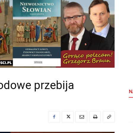
odowe przebija
N