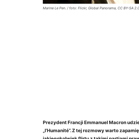
Marine Le Pen. / foto: Flickr, Global Panorama, CC BY-SA 2.
Prezydent Francji Emmanuel Macron udzi
„l’Humanité”. Z tej rozmowy warto zapamię
jakiegokolwiek flirtu z takimi partiami pr