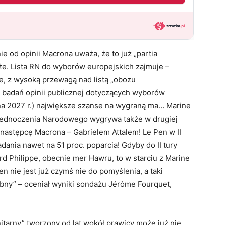
e od opinii Macrona uważa, że to już „partia
że. Lista RN do wyborów europejskich zajmuje –
, z wysoką przewagą nad listą „obozu
 badań opinii publicznej dotyczących wyborów
na 2027 r.) największe szanse na wygraną ma… Marine
 Zjednoczenia Narodowego wygrywa także w drugiej
astępcę Macrona – Gabrielem Attalem! Le Pen w II
nia nawet na 51 proc. poparcia! Gdyby do II tury
rd Philippe, obecnie mer Hawru, to w starciu z Marine
 nie jest już czymś nie do pomyślenia, a taki
obny” – oceniał wyniki sondażu Jérôme Fourquet,
nitarny” tworzony od lat wokół prawicy może już nie