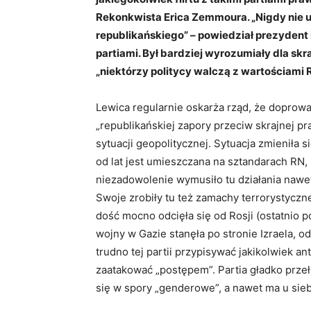
Rekonkwista Erica Zemmoura. „Nigdy nie 
republikańskiego” – powiedział prezydent 
partiami. Był bardziej wyrozumiały dla skr
„niektórzy politycy walczą z wartościami R
Lewica regularnie oskarża rząd, że doprowad
„republikańskiej zapory przeciw skrajnej pr
sytuacji geopolitycznej. Sytuacja zmieniła s
od lat jest umieszczana na sztandarach RN, 
niezadowolenie wymusiło tu działania nawet
Swoje zrobiły tu też zamachy terrorystyczne
dość mocno odcięła się od Rosji (ostatnio p
wojny w Gazie stanęła po stronie Izraela, o
trudno tej partii przypisywać jakikolwiek 
zaatakować „postępem”. Partia gładko przełk
się w spory „genderowe”, a nawet ma u sie