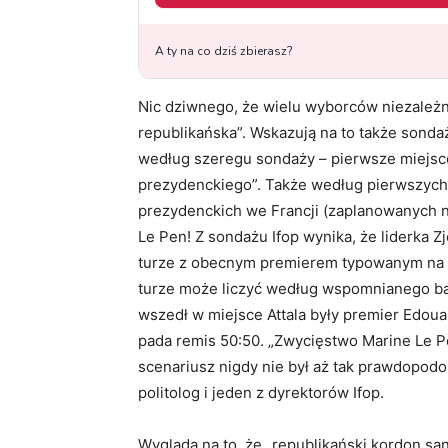
Nic dziwnego, że wielu wyborców niezależni
republikańska”. Wskazują na to także sonda
według szeregu sondaży – pierwsze miejsce
prezydenckiego”. Także według pierwszych
prezydenckich we Francji (zaplanowanych 
Le Pen! Z sondażu Ifop wynika, że liderka
turze z obecnym premierem typowanym na n
turze może liczyć według wspomnianego bada
wszedł w miejsce Attala były premier Edoua
pada remis 50:50. „Zwycięstwo Marine Le Pen
scenariusz nigdy nie był aż tak prawdopod
politolog i jeden z dyrektorów Ifop.
Wygląda na to, że „republikański kordon sa