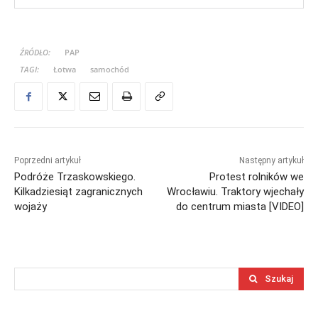
ŹRÓDŁO:
PAP
TAGI:
Łotwa
samochód
Poprzedni artykuł
Następny artykuł
Podróże Trzaskowskiego.
Protest rolników we
Kilkadziesiąt zagranicznych
Wrocławiu. Traktory wjechały
wojaży
do centrum miasta [VIDEO]
Szukaj