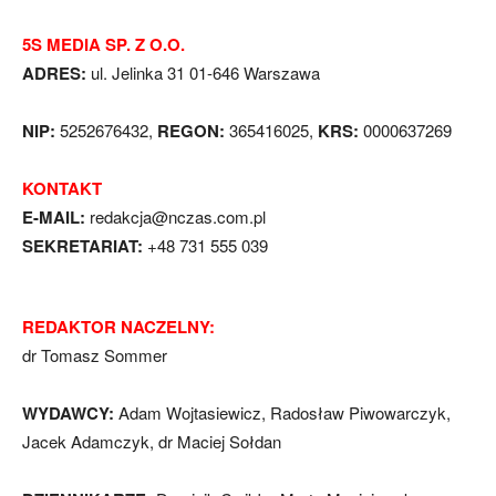
5S MEDIA SP. Z O.O.
ADRES:
ul. Jelinka 31 01-646 Warszawa
NIP:
5252676432,
REGON:
365416025,
KRS:
0000637269
KONTAKT
E-MAIL:
redakcja@nczas.com.pl
SEKRETARIAT:
+48 731 555 039
REDAKTOR NACZELNY:
dr Tomasz Sommer
WYDAWCY:
Adam Wojtasiewicz, Radosław Piwowarczyk,
Jacek Adamczyk, dr Maciej Sołdan