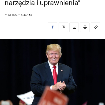
narzędzia i uprawnienia”
-
Autor:
SG
31.01.2024