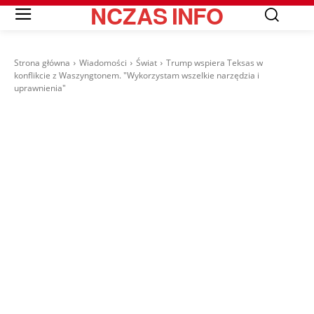
NCZAS
INFO
Strona główna
Wiadomości
Świat
Trump wspiera Teksas w
konflikcie z Waszyngtonem. "Wykorzystam wszelkie narzędzia i
uprawnienia"