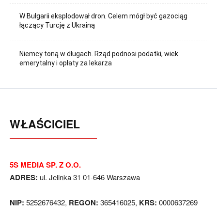
W Bułgarii eksplodował dron. Celem mógł być gazociąg
łączący Turcję z Ukrainą
Niemcy toną w długach. Rząd podnosi podatki, wiek
emerytalny i opłaty za lekarza
WŁAŚCICIEL
5S MEDIA SP. Z O.O.
ADRES:
ul. Jelinka 31 01-646 Warszawa
NIP:
5252676432,
REGON:
365416025,
KRS:
0000637269