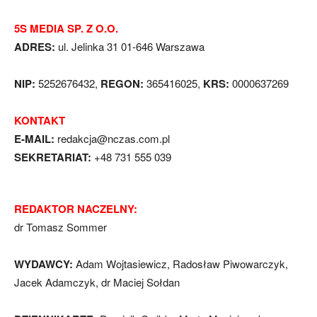
5S MEDIA SP. Z O.O.
ADRES:
ul. Jelinka 31 01-646 Warszawa
NIP:
5252676432,
REGON:
365416025,
KRS:
0000637269
KONTAKT
E-MAIL:
redakcja@nczas.com.pl
SEKRETARIAT:
+48 731 555 039
REDAKTOR NACZELNY:
dr Tomasz Sommer
WYDAWCY:
Adam Wojtasiewicz, Radosław Piwowarczyk,
Jacek Adamczyk, dr Maciej Sołdan