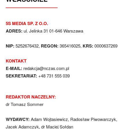
5S MEDIA SP. Z O.O.
ADRES:
ul. Jelinka 31 01-646 Warszawa
NIP:
5252676432,
REGON:
365416025,
KRS:
0000637269
KONTAKT
E-MAIL:
redakcja@nczas.com.pl
SEKRETARIAT:
+48 731 555 039
REDAKTOR NACZELNY:
dr Tomasz Sommer
WYDAWCY:
Adam Wojtasiewicz, Radosław Piwowarczyk,
Jacek Adamczyk, dr Maciej Sołdan