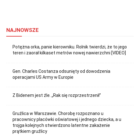
NAJNOWSZE
Potężna orka, panie kierowniku. Rolnik twierdzi, że to jego
teren i zaorał kilkaset metrów nowej nawierzchni [VIDEO]
Gen. Charles Costanza odsunięty od dowodzenia
operacjami US Army w Europie
Z Bidenem jest źle. „Rak się rozprzestrzenił”
Gruźlica w Warszawie. Chorobę rozpoznano u
pracownicy placówki oświatowej i jednego dziecka, a u
trojga kolejnych stwierdzono latentne zakażenie
prątkiem gruźlicy