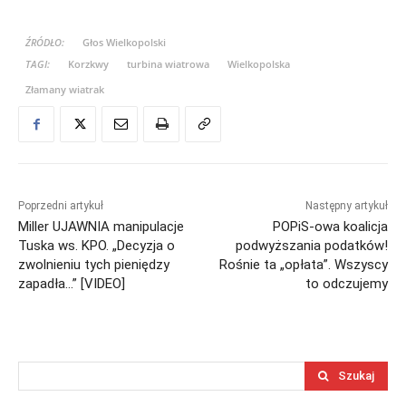
ŹRÓDŁO:
Głos Wielkopolski
TAGI:
Korzkwy
turbina wiatrowa
Wielkopolska
Złamany wiatrak
Poprzedni artykuł
Następny artykuł
Miller UJAWNIA manipulacje
POPiS-owa koalicja
Tuska ws. KPO. „Decyzja o
podwyższania podatków!
zwolnieniu tych pieniędzy
Rośnie ta „opłata”. Wszyscy
zapadła…” [VIDEO]
to odczujemy
Szukaj