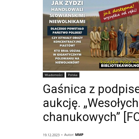
Wiadomości
Polska
Gaśnica z podpise
aukcję. „Wesołych
chanukowych” [F
-
Autor:
MMP
19.12.2023