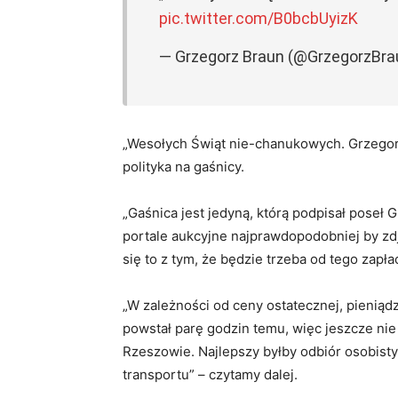
pic.twitter.com/B0bcbUyizK
— Grzegorz Braun (@GrzegorzBr
„Wesołych Świąt nie-chanukowych. Grzegor
polityka na gaśnicy.
„Gaśnica jest jedyną, którą podpisał poseł G
portale aukcyjne najprawdopodobniej by zdjęły
się to z tym, że będzie trzeba od tego zapł
„W zależności od ceny ostatecznej, pieniąd
powstał parę godzin temu, więc jeszcze nie
Rzeszowie. Najlepszy byłby odbiór osobisty,
transportu” – czytamy dalej.