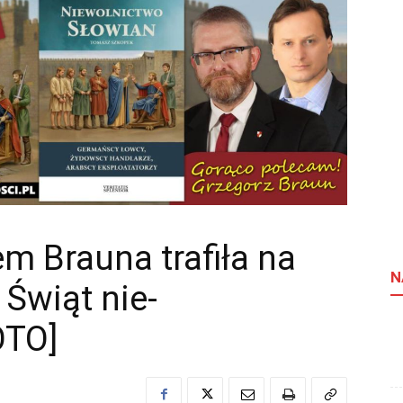
m Brauna trafiła na
N
 Świąt nie-
OTO]