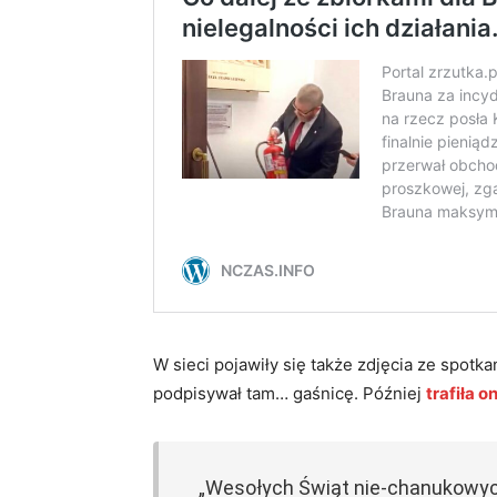
W sieci pojawiły się także zdjęcia ze spot
podpisywał tam… gaśnicę. Później
trafiła o
„Wesołych Świąt nie-chanukowych