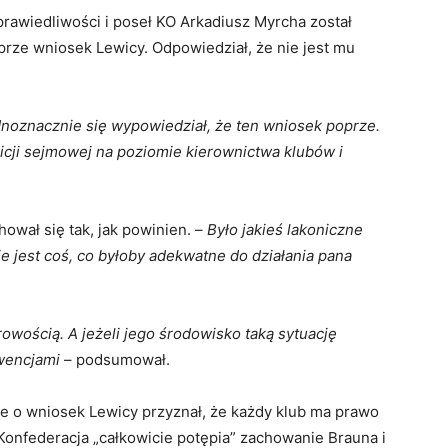
awiedliwości i poseł KO Arkadiusz Myrcha został
oprze wniosek Lewicy. Odpowiedział, że nie jest mu
dnoznacznie się wypowiedział, że ten wniosek poprze.
icji sejmowej na poziomie kierownictwa klubów i
hował się tak, jak powinien. –
Było jakieś lakoniczne
ie jest coś, co byłoby adekwatne do działania pana
owością. A jeżeli jego środowisko taką sytuację
kwencjami
– podsumował.
e o wniosek Lewicy przyznał, że każdy klub ma prawo
Konfederacja „całkowicie potępia” zachowanie Brauna i