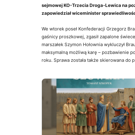
sejmowej KO-Trzecia Droga-Lewica na pozi
zapowiedział wiceminister sprawiedliwośc
We wtorek poseł Konfederacji Grzegorz Bra
gaśnicy proszkowej, zgasił zapalone świec
marszałek Szymon Hołownia wykluczył Brau
maksymalną możliwą karę – pozbawienie poło
roku. Sprawa została także skierowana do p