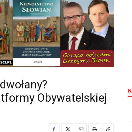
odwołany?
N
atformy Obywatelskiej