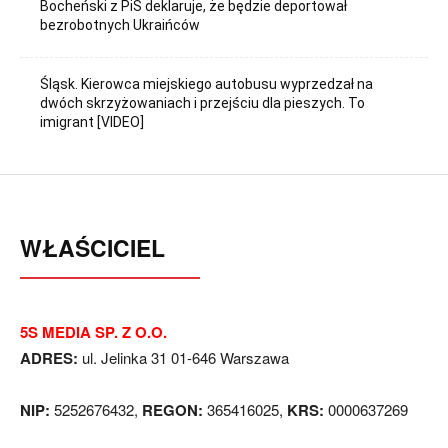
Bocheński z PiS deklaruje, że będzie deportował
bezrobotnych Ukraińców
Śląsk. Kierowca miejskiego autobusu wyprzedzał na
dwóch skrzyżowaniach i przejściu dla pieszych. To
imigrant [VIDEO]
WŁAŚCICIEL
5S MEDIA SP. Z O.O.
ADRES:
ul. Jelinka 31 01-646 Warszawa
NIP:
5252676432,
REGON:
365416025,
KRS:
0000637269