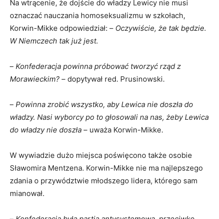
Na wtrącenie, że dojście do władzy Lewicy nie musi
oznaczać nauczania homoseksualizmu w szkołach,
Korwin-Mikke odpowiedział: –
Oczywiście, że tak będzie.
W Niemczech tak już jest.
–
Konfederacja powinna próbować tworzyć rząd z
Morawieckim?
– dopytywał red. Prusinowski.
–
Powinna zrobić wszystko, aby Lewica nie doszła do
władzy. Nasi wyborcy po to głosowali na nas, żeby Lewica
do władzy nie doszła
– uważa Korwin-Mikke.
W wywiadzie dużo miejsca poświęcono także osobie
Sławomira Mentzena. Korwin-Mikke nie ma najlepszego
zdania o przywództwie młodszego lidera, którego sam
mianował.
–
Konfederacja była partią antysystemową, przeciwko