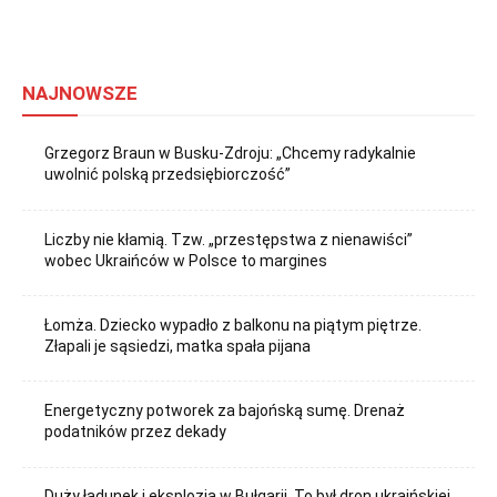
NAJNOWSZE
Grzegorz Braun w Busku-Zdroju: „Chcemy radykalnie
uwolnić polską przedsiębiorczość”
Liczby nie kłamią. Tzw. „przestępstwa z nienawiści”
wobec Ukraińców w Polsce to margines
Łomża. Dziecko wypadło z balkonu na piątym piętrze.
Złapali je sąsiedzi, matka spała pijana
Energetyczny potworek za bajońską sumę. Drenaż
podatników przez dekady
Duży ładunek i eksplozja w Bułgarii. To był dron ukraińskiej