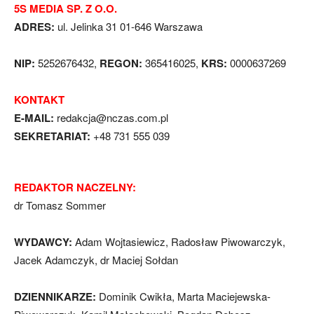
5S MEDIA SP. Z O.O.
ADRES:
ul. Jelinka 31 01-646 Warszawa
NIP:
5252676432,
REGON:
365416025,
KRS:
0000637269
KONTAKT
E-MAIL:
redakcja@nczas.com.pl
SEKRETARIAT:
+48 731 555 039
REDAKTOR NACZELNY:
dr Tomasz Sommer
WYDAWCY:
Adam Wojtasiewicz, Radosław Piwowarczyk,
Jacek Adamczyk, dr Maciej Sołdan
DZIENNIKARZE:
Dominik Cwikła, Marta Maciejewska-