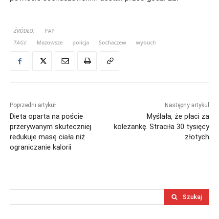
ŹRÓDŁO:
PAP
TAGI:
Mazowsze
policja
Sochaczew
wybuch
Poprzedni artykuł
Następny artykuł
Dieta oparta na poście
Myślała, że płaci za
przerywanym skuteczniej
koleżankę. Straciła 30 tysięcy
redukuje masę ciała niż
złotych
ograniczanie kalorii
Szukaj