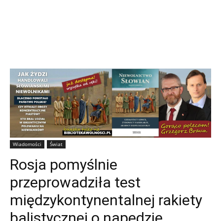
Wiadomości
Świat
Rosja pomyślnie
przeprowadziła test
międzykontynentalnej rakiety
balistycznej o napędzie