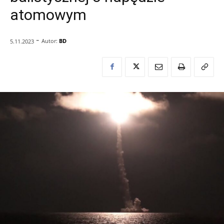
atomowym
-
Autor:
BD
5.11.2023