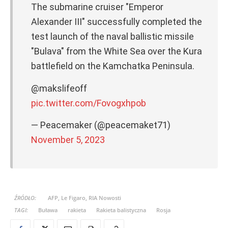
The submarine cruiser "Emperor
Alexander III" successfully completed the
test launch of the naval ballistic missile
"Bulava" from the White Sea over the Kura
battlefield on the Kamchatka Peninsula.
@makslifeoff
pic.twitter.com/Fovogxhpob
— Peacemaker (@peacemaket71)
November 5, 2023
ŹRÓDŁO:
AFP, Le Figaro, RIA Nowosti
TAGI:
Buława
rakieta
Rakieta balistyczna
Rosja