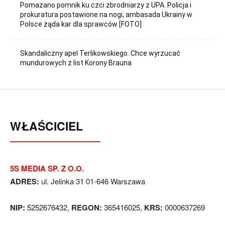
Pomazano pomnik ku czci zbrodniarzy z UPA. Policja i
prokuratura postawione na nogi, ambasada Ukrainy w
Polsce żąda kar dla sprawców [FOTO]
Skandaliczny apel Terlikowskiego. Chce wyrzucać
mundurowych z list Korony Brauna
WŁAŚCICIEL
5S MEDIA SP. Z O.O.
ADRES:
ul. Jelinka 31 01-646 Warszawa
NIP:
5252676432,
REGON:
365416025,
KRS:
0000637269