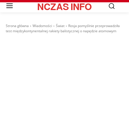
NCZAS
INFO
Strona główna
Wiadomości
Świat
Rosja pomyślnie przeprowadziła
test międzykontynentalnej rakiety balistycznej o napędzie atomowym