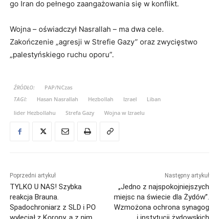
go Iran do pełnego zaangażowania się w konflikt.
Wojna – oświadczył Nasrallah – ma dwa cele.
Zakończenie „agresji w Strefie Gazy” oraz zwycięstwo
„palestyńskiego ruchu oporu”.
ŹRÓDŁO:
PAP/NCzas
TAGI:
Hasan Nasrallah
Hezbollah
Izrael
Liban
lider Hezbollahu
Strefa Gazy
Wojna w Izraelu
Poprzedni artykuł
Następny artykuł
TYLKO U NAS! Szybka
„Jedno z najspokojniejszych
reakcja Brauna.
miejsc na świecie dla Żydów”.
Spadochroniarz z SLD i PO
Wzmożona ochrona synagog
wyleciał z Korony, a z nim…
i instytucji żydowskich