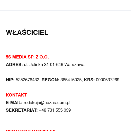
WŁAŚCICIEL
5S MEDIA SP. Z O.O.
ADRES:
ul. Jelinka 31 01-646 Warszawa
NIP:
5252676432,
REGON:
365416025,
KRS:
0000637269
KONTAKT
E-MAIL:
redakcja@nczas.com.pl
SEKRETARIAT:
+48 731 555 039