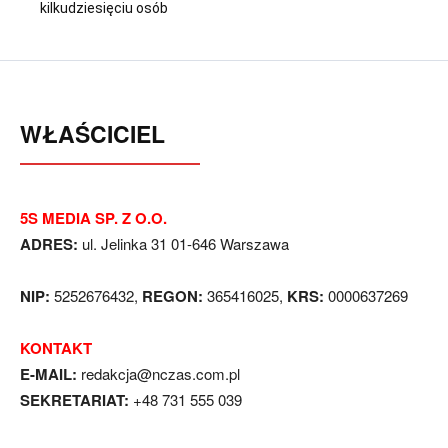
kilkudziesięciu osób
WŁAŚCICIEL
5S MEDIA SP. Z O.O.
ADRES:
ul. Jelinka 31 01-646 Warszawa
NIP:
5252676432,
REGON:
365416025,
KRS:
0000637269
KONTAKT
E-MAIL:
redakcja@nczas.com.pl
SEKRETARIAT:
+48 731 555 039