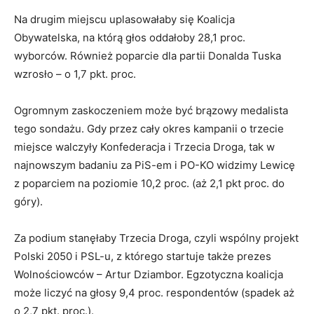
Na drugim miejscu uplasowałaby się Koalicja
Obywatelska, na którą głos oddałoby 28,1 proc.
wyborców. Również poparcie dla partii Donalda Tuska
wzrosło – o 1,7 pkt. proc.
Ogromnym zaskoczeniem może być brązowy medalista
tego sondażu. Gdy przez cały okres kampanii o trzecie
miejsce walczyły Konfederacja i Trzecia Droga, tak w
najnowszym badaniu za PiS-em i PO-KO widzimy Lewicę
z poparciem na poziomie 10,2 proc. (aż 2,1 pkt proc. do
góry).
Za podium stanęłaby Trzecia Droga, czyli wspólny projekt
Polski 2050 i PSL-u, z którego startuje także prezes
Wolnościowców – Artur Dziambor. Egzotyczna koalicja
może liczyć na głosy 9,4 proc. respondentów (spadek aż
o 2,7 pkt. proc.).