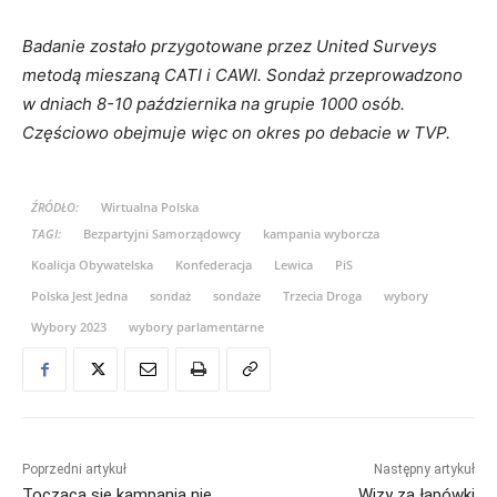
Badanie zostało przygotowane przez United Surveys
metodą mieszaną CATI i CAWI. Sondaż przeprowadzono
w dniach 8-10 października na grupie 1000 osób.
Częściowo obejmuje więc on okres po debacie w TVP.
ŹRÓDŁO:
Wirtualna Polska
TAGI:
Bezpartyjni Samorządowcy
kampania wyborcza
Koalicja Obywatelska
Konfederacja
Lewica
PiS
Polska Jest Jedna
sondaż
sondaże
Trzecia Droga
wybory
Wybory 2023
wybory parlamentarne
Poprzedni artykuł
Następny artykuł
Tocząca się kampania nie
Wizy za łapówki