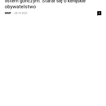
listem gończym. Starał się o kenijskie
obywatelstwo
MMP
-
28.10.2025
0