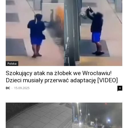
Polska
Szokujący atak na żłobek we Wrocławiu!
Dzieci musiały przerwać adaptację [VIDEO]
DC
-
15.09.2025
0