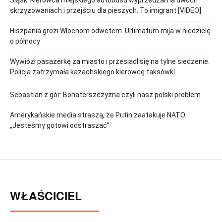
Śląsk. Kierowca miejskiego autobusu wyprzedzał na dwóch
skrzyżowaniach i przejściu dla pieszych. To imigrant [VIDEO]
Hiszpania grozi Włochom odwetem. Ultimatum mija w niedzielę
o północy
Wywiózł pasażerkę za miasto i przesiadł się na tylne siedzenie.
Policja zatrzymała kazachskiego kierowcę taksówki
Sebastian z gór: Bohaterszczyzna czyli nasz polski problem
Amerykańskie media straszą, że Putin zaatakuje NATO.
„Jesteśmy gotowi odstraszać”
WŁAŚCICIEL