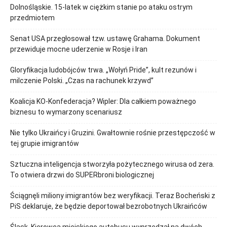
Dolnośląskie. 15-latek w ciężkim stanie po ataku ostrym
przedmiotem
Senat USA przegłosował tzw. ustawę Grahama. Dokument
przewiduje mocne uderzenie w Rosje i Iran
Gloryfikacja ludobójców trwa. „Wołyń Pride”, kult rezunów i
milczenie Polski. „Czas na rachunek krzywd”
Koalicja KO-Konfederacja? Wipler: Dla całkiem poważnego
biznesu to wymarzony scenariusz
Nie tylko Ukraińcy i Gruzini. Gwałtownie rośnie przestępczość w
tej grupie imigrantów
Sztuczna inteligencja stworzyła pożytecznego wirusa od zera.
To otwiera drzwi do SUPERbroni biologicznej
Ściągnęli miliony imigrantów bez weryfikacji. Teraz Bocheński z
PiS deklaruje, że będzie deportował bezrobotnych Ukraińców