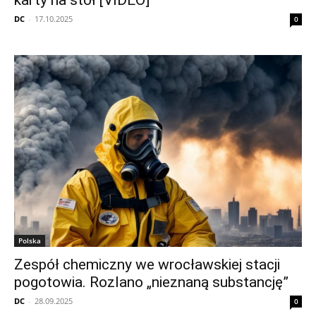
karty na stół [VIDEO]
DC
-
17.10.2025
0
Polska
Zespół chemiczny we wrocławskiej stacji
pogotowia. Rozlano „nieznaną substancję”
DC
-
28.09.2025
0