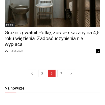
Polska
Gruzin zgwałcił Polkę, został skazany na 4,5
roku więzienia. Zadośćuczynienia nie
wypłaca
DC
-
2.08.2025
0
5
6
7
Najnowsze