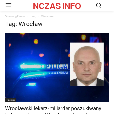
NCZAS
INFO
Strona główna
Tagi
Wrocław
Tag: Wrocław
Polska
Wrocławski lekarz-miliarder poszukiwany