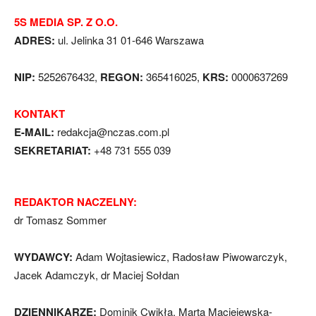
5S MEDIA SP. Z O.O.
ADRES:
ul. Jelinka 31 01-646 Warszawa
NIP:
5252676432,
REGON:
365416025,
KRS:
0000637269
KONTAKT
E-MAIL:
redakcja@nczas.com.pl
SEKRETARIAT:
+48 731 555 039
REDAKTOR NACZELNY:
dr Tomasz Sommer
WYDAWCY:
Adam Wojtasiewicz, Radosław Piwowarczyk,
Jacek Adamczyk, dr Maciej Sołdan
DZIENNIKARZE:
Dominik Cwikła, Marta Maciejewska-