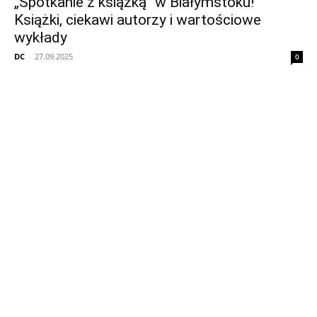
„Spotkanie z książką” w Białymstoku!
Książki, ciekawi autorzy i wartościowe
wykłady
DC
-
27.09.2025
0