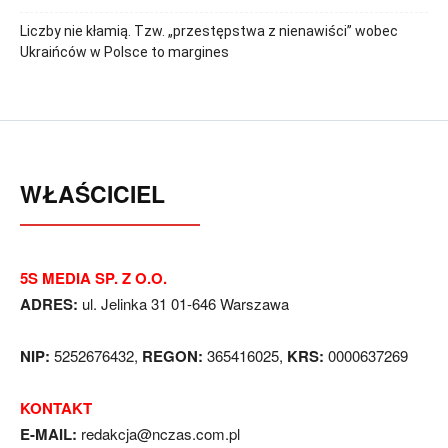
Liczby nie kłamią. Tzw. „przestępstwa z nienawiści” wobec
Ukraińców w Polsce to margines
WŁAŚCICIEL
5S MEDIA SP. Z O.O.
ADRES:
ul. Jelinka 31 01-646 Warszawa
NIP:
5252676432,
REGON:
365416025,
KRS:
0000637269
KONTAKT
E-MAIL:
redakcja@nczas.com.pl