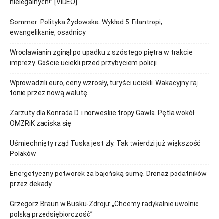
nielegalnych!” [VIDEO]
Sommer: Polityka Żydowska. Wykład 5. Filantropi,
ewangelikanie, osadnicy
Wrocławianin zginął po upadku z szóstego piętra w trakcie
imprezy. Goście uciekli przed przybyciem policji
Wprowadzili euro, ceny wzrosły, turyści uciekli. Wakacyjny raj
tonie przez nową walutę
Zarzuty dla Konrada D. i norweskie tropy Gawła. Pętla wokół
OMZRiK zaciska się
Uśmiechnięty rząd Tuska jest zły. Tak twierdzi już większość
Polaków
Energetyczny potworek za bajońską sumę. Drenaż podatników
przez dekady
Grzegorz Braun w Busku-Zdroju: „Chcemy radykalnie uwolnić
polską przedsiębiorczość”