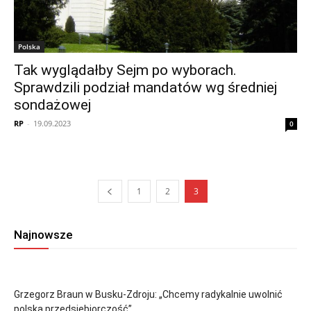
Polska
Tak wyglądałby Sejm po wyborach.
Sprawdzili podział mandatów wg średniej
sondażowej
RP
-
19.09.2023
0
1
2
3
Najnowsze
Grzegorz Braun w Busku-Zdroju: „Chcemy radykalnie uwolnić
polską przedsiębiorczość”