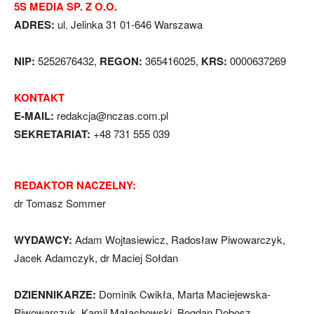
5S MEDIA SP. Z O.O.
ADRES:
ul. Jelinka 31 01-646 Warszawa
NIP:
5252676432,
REGON:
365416025,
KRS:
0000637269
KONTAKT
E-MAIL:
redakcja@nczas.com.pl
SEKRETARIAT:
+48 731 555 039
REDAKTOR NACZELNY:
dr Tomasz Sommer
WYDAWCY:
Adam Wojtasiewicz, Radosław Piwowarczyk,
Jacek Adamczyk, dr Maciej Sołdan
DZIENNIKARZE:
Dominik Cwikła, Marta Maciejewska-
Piwowarczyk, Kamil Małachowski, Bogdan Dobosz