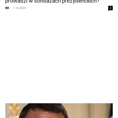
prowadzi w sondażach prezydenckich?
BD
-
1.10.2024
0