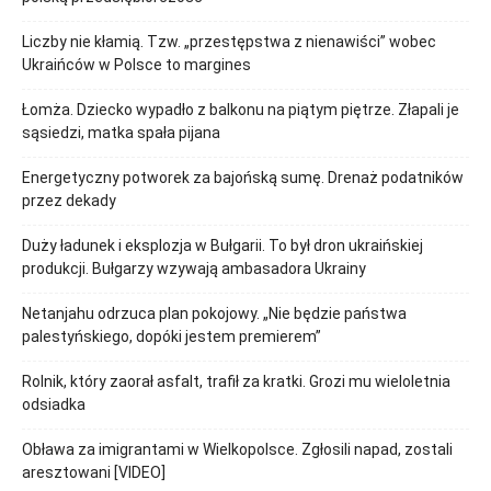
Liczby nie kłamią. Tzw. „przestępstwa z nienawiści” wobec
Ukraińców w Polsce to margines
Łomża. Dziecko wypadło z balkonu na piątym piętrze. Złapali je
sąsiedzi, matka spała pijana
Energetyczny potworek za bajońską sumę. Drenaż podatników
przez dekady
Duży ładunek i eksplozja w Bułgarii. To był dron ukraińskiej
produkcji. Bułgarzy wzywają ambasadora Ukrainy
Netanjahu odrzuca plan pokojowy. „Nie będzie państwa
palestyńskiego, dopóki jestem premierem”
Rolnik, który zaorał asfalt, trafił za kratki. Grozi mu wieloletnia
odsiadka
Obława za imigrantami w Wielkopolsce. Zgłosili napad, zostali
aresztowani [VIDEO]