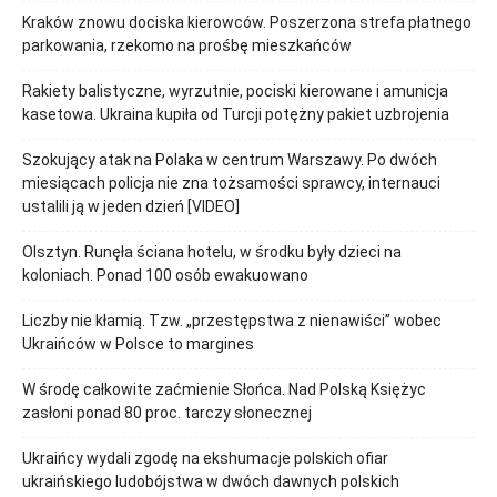
Kraków znowu dociska kierowców. Poszerzona strefa płatnego
parkowania, rzekomo na prośbę mieszkańców
Rakiety balistyczne, wyrzutnie, pociski kierowane i amunicja
kasetowa. Ukraina kupiła od Turcji potężny pakiet uzbrojenia
Szokujący atak na Polaka w centrum Warszawy. Po dwóch
miesiącach policja nie zna tożsamości sprawcy, internauci
ustalili ją w jeden dzień [VIDEO]
Olsztyn. Runęła ściana hotelu, w środku były dzieci na
koloniach. Ponad 100 osób ewakuowano
Liczby nie kłamią. Tzw. „przestępstwa z nienawiści” wobec
Ukraińców w Polsce to margines
W środę całkowite zaćmienie Słońca. Nad Polską Księżyc
zasłoni ponad 80 proc. tarczy słonecznej
Ukraińcy wydali zgodę na ekshumacje polskich ofiar
ukraińskiego ludobójstwa w dwóch dawnych polskich