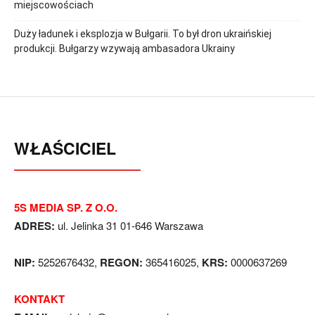
miejscowościach
Duży ładunek i eksplozja w Bułgarii. To był dron ukraińskiej
produkcji. Bułgarzy wzywają ambasadora Ukrainy
WŁAŚCICIEL
5S MEDIA SP. Z O.O.
ADRES:
ul. Jelinka 31 01-646 Warszawa
NIP:
5252676432,
REGON:
365416025,
KRS:
0000637269
KONTAKT