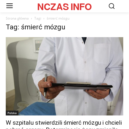
NCZAS
INFO
Strona główna
Tagi
śmierć mózgu
Tag: śmierć mózgu
Polska
W szpitalu stwierdzili śmierć mózgu i chcieli