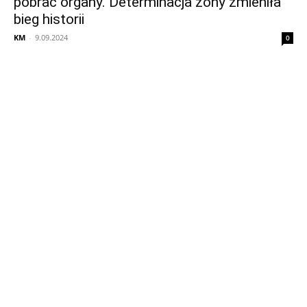
pobrać organy. Determinacja żony zmieniła
bieg historii
KM
-
9.09.2024
0