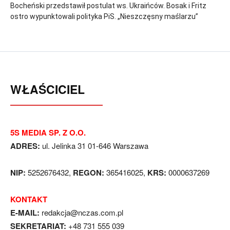
Bocheński przedstawił postulat ws. Ukraińców. Bosak i Fritz
ostro wypunktowali polityka PiS. „Nieszczęsny maślarzu”
WŁAŚCICIEL
5S MEDIA SP. Z O.O.
ADRES:
ul. Jelinka 31 01-646 Warszawa
NIP:
5252676432,
REGON:
365416025,
KRS:
0000637269
KONTAKT
E-MAIL:
redakcja@nczas.com.pl
SEKRETARIAT:
+48 731 555 039