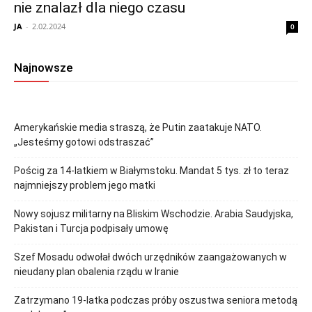
nie znalazł dla niego czasu
JA
-
2.02.2024
0
Najnowsze
Amerykańskie media straszą, że Putin zaatakuje NATO.
„Jesteśmy gotowi odstraszać”
Pościg za 14-latkiem w Białymstoku. Mandat 5 tys. zł to teraz
najmniejszy problem jego matki
Nowy sojusz militarny na Bliskim Wschodzie. Arabia Saudyjska,
Pakistan i Turcja podpisały umowę
Szef Mosadu odwołał dwóch urzędników zaangażowanych w
nieudany plan obalenia rządu w Iranie
Zatrzymano 19-latka podczas próby oszustwa seniora metodą