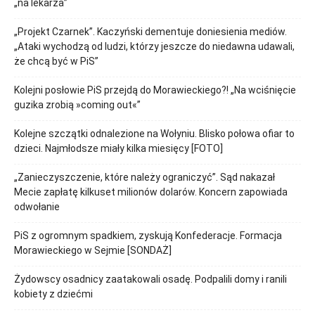
„na lekarza”
„Projekt Czarnek”. Kaczyński dementuje doniesienia mediów.
„Ataki wychodzą od ludzi, którzy jeszcze do niedawna udawali,
że chcą być w PiS”
Kolejni posłowie PiS przejdą do Morawieckiego?! „Na wciśnięcie
guzika zrobią »coming out«”
Kolejne szczątki odnalezione na Wołyniu. Blisko połowa ofiar to
dzieci. Najmłodsze miały kilka miesięcy [FOTO]
„Zanieczyszczenie, które należy ograniczyć”. Sąd nakazał
Mecie zapłatę kilkuset milionów dolarów. Koncern zapowiada
odwołanie
PiS z ogromnym spadkiem, zyskują Konfederacje. Formacja
Morawieckiego w Sejmie [SONDAŻ]
Żydowscy osadnicy zaatakowali osadę. Podpalili domy i ranili
kobiety z dziećmi