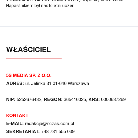
Napastnikiem był nastoletni uczeń
WŁAŚCICIEL
5S MEDIA SP. Z O.O.
ADRES:
ul. Jelinka 31 01-646 Warszawa
NIP:
5252676432,
REGON:
365416025,
KRS:
0000637269
KONTAKT
E-MAIL:
redakcja@nczas.com.pl
SEKRETARIAT:
+48 731 555 039