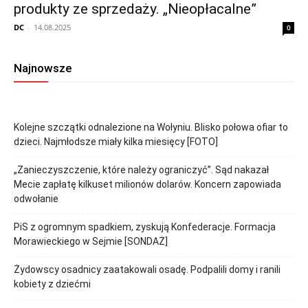
produkty ze sprzedaży. „Nieopłacalne”
DC
-
14.08.2025
0
Najnowsze
Kolejne szczątki odnalezione na Wołyniu. Blisko połowa ofiar to
dzieci. Najmłodsze miały kilka miesięcy [FOTO]
„Zanieczyszczenie, które należy ograniczyć”. Sąd nakazał
Mecie zapłatę kilkuset milionów dolarów. Koncern zapowiada
odwołanie
PiS z ogromnym spadkiem, zyskują Konfederacje. Formacja
Morawieckiego w Sejmie [SONDAŻ]
Żydowscy osadnicy zaatakowali osadę. Podpalili domy i ranili
kobiety z dziećmi