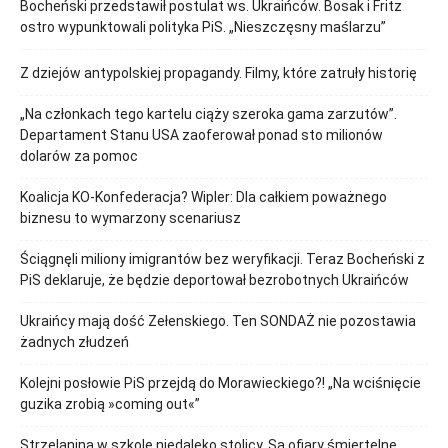
Bocheński przedstawił postulat ws. Ukraińców. Bosak i Fritz
ostro wypunktowali polityka PiS. „Nieszczęsny maślarzu”
Z dziejów antypolskiej propagandy. Filmy, które zatruły historię
„Na członkach tego kartelu ciąży szeroka gama zarzutów”.
Departament Stanu USA zaoferował ponad sto milionów
dolarów za pomoc
Koalicja KO-Konfederacja? Wipler: Dla całkiem poważnego
biznesu to wymarzony scenariusz
Ściągnęli miliony imigrantów bez weryfikacji. Teraz Bocheński z
PiS deklaruje, że będzie deportował bezrobotnych Ukraińców
Ukraińcy mają dość Zełenskiego. Ten SONDAŻ nie pozostawia
żadnych złudzeń
Kolejni posłowie PiS przejdą do Morawieckiego?! „Na wciśnięcie
guzika zrobią »coming out«”
Strzelanina w szkole niedaleko stolicy. Są ofiary śmiertelne.