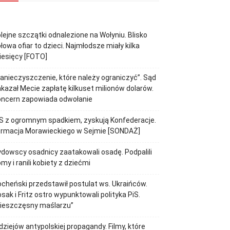
lejne szczątki odnalezione na Wołyniu. Blisko
łowa ofiar to dzieci. Najmłodsze miały kilka
iesięcy [FOTO]
anieczyszczenie, które należy ograniczyć”. Sąd
kazał Mecie zapłatę kilkuset milionów dolarów.
oncern zapowiada odwołanie
S z ogromnym spadkiem, zyskują Konfederacje.
ormacja Morawieckiego w Sejmie [SONDAŻ]
dowscy osadnicy zaatakowali osadę. Podpalili
my i ranili kobiety z dziećmi
cheński przedstawił postulat ws. Ukraińców.
sak i Fritz ostro wypunktowali polityka PiS.
Nieszczęsny maślarzu”
dziejów antypolskiej propagandy. Filmy, które