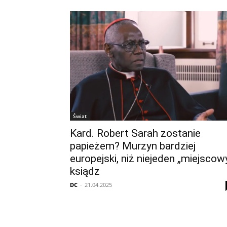
Świat
Kard. Robert Sarah zostanie
papieżem? Murzyn bardziej
europejski, niż niejeden „miejscow
ksiądz
DC
-
21.04.2025