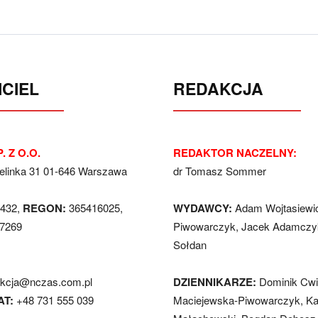
CIEL
REDAKCJA
. Z O.O.
REDAKTOR NACZELNY:
Jelinka 31 01-646 Warszawa
dr Tomasz Sommer
432,
REGON:
365416025,
WYDAWCY:
Adam Wojtasiewi
7269
Piwowarczyk, Jacek Adamczyk
Sołdan
akcja@nczas.com.pl
DZIENNIKARZE:
Dominik Cwi
AT:
+48 731 555 039
Maciejewska-Piwowarczyk, Ka