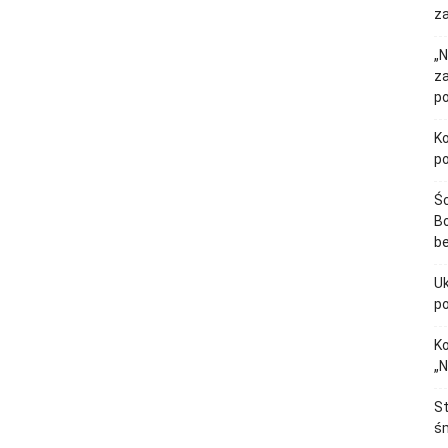
za
„N
z
p
Ko
p
Śc
Bo
b
Uk
p
Ko
„N
St
śm