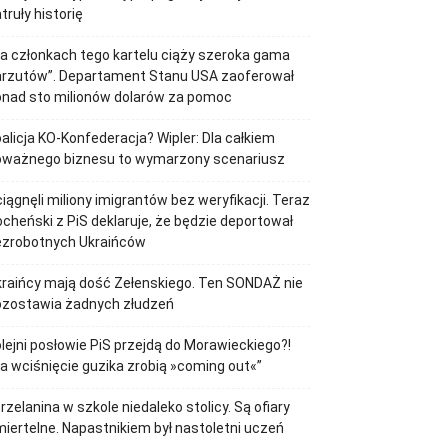
truły historię
a członkach tego kartelu ciąży szeroka gama
arzutów”. Departament Stanu USA zaoferował
onad sto milionów dolarów za pomoc
alicja KO-Konfederacja? Wipler: Dla całkiem
oważnego biznesu to wymarzony scenariusz
iągnęli miliony imigrantów bez weryfikacji. Teraz
cheński z PiS deklaruje, że będzie deportował
ezrobotnych Ukraińców
raińcy mają dość Zełenskiego. Ten SONDAŻ nie
ozostawia żadnych złudzeń
lejni posłowie PiS przejdą do Morawieckiego?!
a wciśnięcie guzika zrobią »coming out«”
rzelanina w szkole niedaleko stolicy. Są ofiary
iertelne. Napastnikiem był nastoletni uczeń