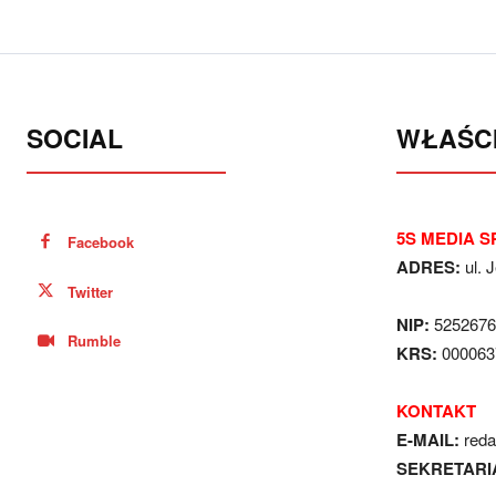
SOCIAL
WŁAŚCI
5S MEDIA SP
Facebook
ADRES:
ul. 
Twitter
NIP:
5252676
Rumble
KRS:
000063
KONTAKT
E-MAIL:
red
SEKRETARI