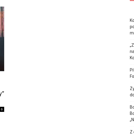
Ko
po
m
„Z
na
K
Pi
F
Ży
y”
do
Bo
0
Bo
„
Z 