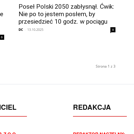
Poseł Polski 2050 zabłysnął. Ćwik:
je
Nie po to jestem posłem, by
przesiedzieć 10 godz. w pociągu
DC
-
13.10.2025
0
0
Strona 1 z 3
CIEL
REDAKCJA