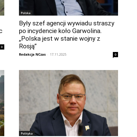
Polska
Były szef agencji wywiadu straszy
c
po incydencie koło Garwolina.
„Polska jest w stanie wojny z
Rosją”
0
Redakcja NCzas
-
17.11.2025
0
Polityka