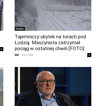
Polska
Tajemniczy ubytek na torach pod
Łodzią. Maszynista zatrzymał
pociąg w ostatniej chwili [FOTO]
0
KM
-
6.01.2026
0