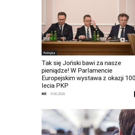
Polityka
Tak się Joński bawi za nasze
pieniądze! W Parlamencie
Europejskim wystawa z okazji 10
lecia PKP
MS
-
9.06.2026