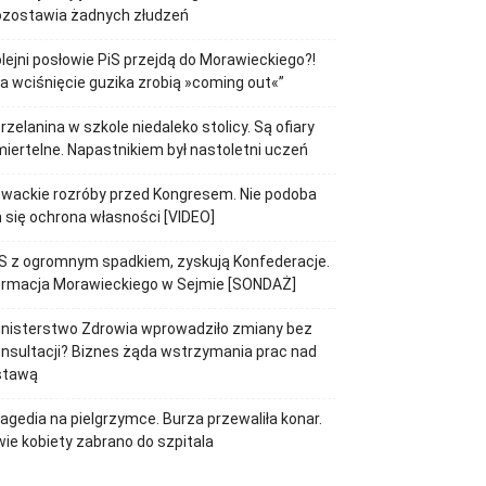
ozostawia żadnych złudzeń
lejni posłowie PiS przejdą do Morawieckiego?!
a wciśnięcie guzika zrobią »coming out«”
rzelanina w szkole niedaleko stolicy. Są ofiary
iertelne. Napastnikiem był nastoletni uczeń
wackie rozróby przed Kongresem. Nie podoba
 się ochrona własności [VIDEO]
S z ogromnym spadkiem, zyskują Konfederacje.
ormacja Morawieckiego w Sejmie [SONDAŻ]
inisterstwo Zdrowia wprowadziło zmiany bez
nsultacji? Biznes żąda wstrzymania prac nad
stawą
agedia na pielgrzymce. Burza przewaliła konar.
ie kobiety zabrano do szpitala