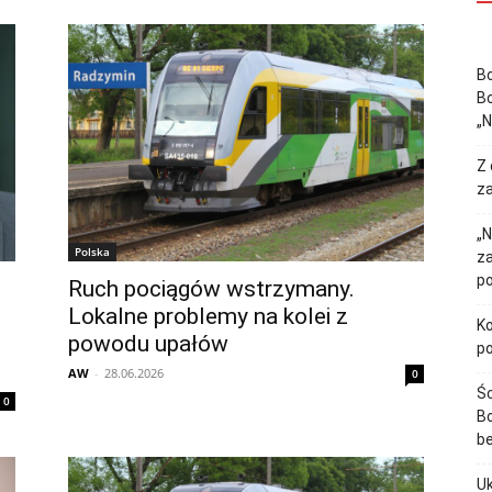
Bo
Bo
„
Z 
za
„N
Polska
z
p
Ruch pociągów wstrzymany.
Lokalne problemy na kolei z
Ko
powodu upałów
p
AW
-
28.06.2026
0
Śc
0
Bo
b
Uk