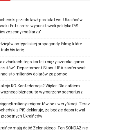
cheński przedstawił postulat ws. Ukraińców.
sak i Fritz ostro wypunktowali polityka PiS.
Nieszczęsny maślarzu”
dziejów antypolskiej propagandy. Filmy, które
truły historię
a członkach tego kartelu ciąży szeroka gama
arzutów”. Departament Stanu USA zaoferował
onad sto milionów dolarów za pomoc
alicja KO-Konfederacja? Wipler: Dla całkiem
oważnego biznesu to wymarzony scenariusz
iągnęli miliony imigrantów bez weryfikacji. Teraz
cheński z PiS deklaruje, że będzie deportował
ezrobotnych Ukraińców
raińcy mają dość Zełenskiego. Ten SONDAŻ nie