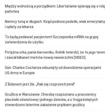
Między wolnością a porządkiem. Libertarianie spierają się o rolę
państwa
Niemcy toną w długach. Rząd podnosi podatki, wiek emerytalny
i opłaty za lekarza
To będą podawać pacjentom! Szczepionka mRNA na grypę
zatwierdzona do użytku
Potężna orka, panie kierowniku. Rolnik twierdzi, że to jego teren
i zaorał kilkaset metrów nowej nawierzchni [VIDEO]
Gen. Charles Costanza odsunięty od dowodzenia operacjami
US Army w Europie
Z Bidenem jest źle. „Rak się rozprzestrzenił”
Gruźlica w Warszawie. Chorobę rozpoznano u pracownicy
placówki oświatowej i jednego dziecka, a u trojga kolejnych
stwierdzono latentne zakażenie prątkiem gruźlicy