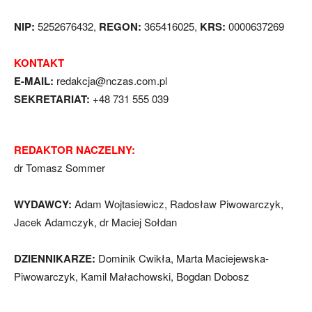
NIP:
5252676432,
REGON:
365416025,
KRS:
0000637269
KONTAKT
E-MAIL:
redakcja@nczas.com.pl
SEKRETARIAT:
+48 731 555 039
REDAKTOR NACZELNY:
dr Tomasz Sommer
WYDAWCY:
Adam Wojtasiewicz, Radosław Piwowarczyk,
Jacek Adamczyk, dr Maciej Sołdan
DZIENNIKARZE:
Dominik Cwikła, Marta Maciejewska-
Piwowarczyk, Kamil Małachowski, Bogdan Dobosz