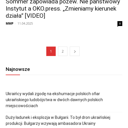
Sommer zapowiada pozew. Nie państwowy
Instytut a OKO.press. „Zmieniamy kierunek
działa” [VIDEO]
MMP
-
11.04.2025
0
1
2
Najnowsze
Ukraińcy wydali zgodę na ekshumacje polskich ofiar
ukraińskiego ludobójstwa w dwóch dawnych polskich
miejscowościach
Duży ładunek i eksplozja w Bułgarii. To był dron ukraińskiej
produkcji. Bułgarzy wzywają ambasadora Ukrainy