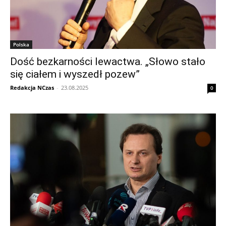
Polska
Dość bezkarności lewactwa. „Słowo stało
się ciałem i wyszedł pozew”
Redakcja NCzas
-
23.08.2025
0