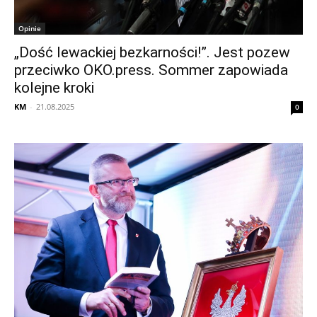
Opinie
„Dość lewackiej bezkarności!”. Jest pozew
przeciwko OKO.press. Sommer zapowiada
kolejne kroki
KM
-
21.08.2025
0