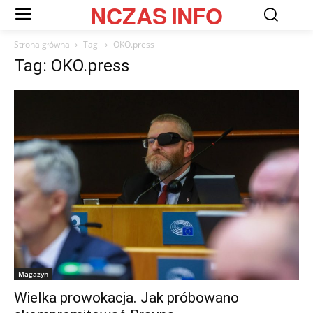
NCZAS
INFO
Strona główna
Tagi
OKO.press
Tag: OKO.press
Magazyn
Wielka prowokacja. Jak próbowano