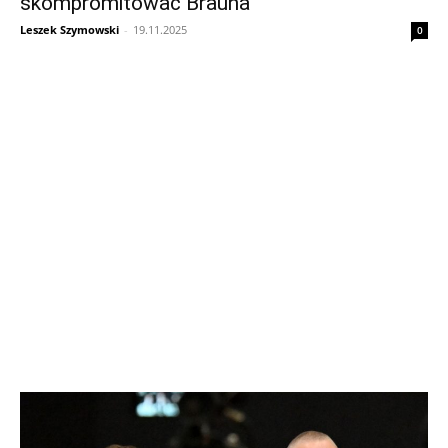
skompromitować Brauna
Leszek Szymowski
-
19.11.2025
0