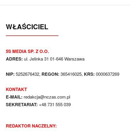
WŁAŚCICIEL
5S MEDIA SP. Z O.O.
ADRES:
ul. Jelinka 31 01-646 Warszawa
NIP:
5252676432,
REGON:
365416025,
KRS:
0000637269
KONTAKT
E-MAIL:
redakcja@nczas.com.pl
SEKRETARIAT:
+48 731 555 039
REDAKTOR NACZELNY: