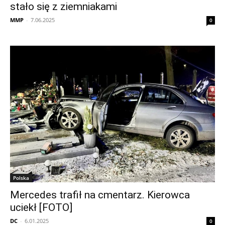
stało się z ziemniakami
MMP
-
7.06.2025
0
Polska
Mercedes trafił na cmentarz. Kierowca
uciekł [FOTO]
DC
-
6.01.2025
0