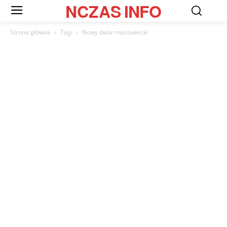
NCZAS
INFO
Strona główna
Tagi
Nowy dwór mazowiecki