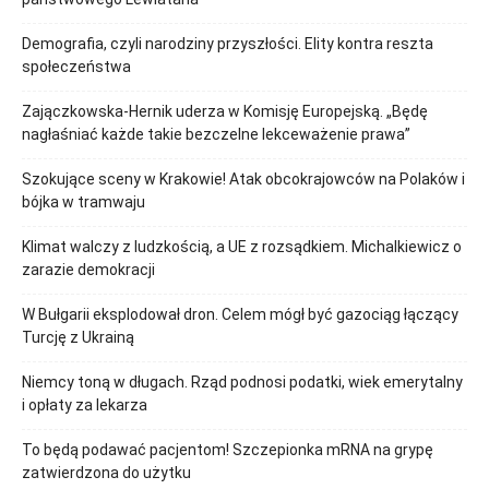
Demografia, czyli narodziny przyszłości. Elity kontra reszta
społeczeństwa
Zajączkowska-Hernik uderza w Komisję Europejską. „Będę
nagłaśniać każde takie bezczelne lekceważenie prawa”
Szokujące sceny w Krakowie! Atak obcokrajowców na Polaków i
bójka w tramwaju
Klimat walczy z ludzkością, a UE z rozsądkiem. Michalkiewicz o
zarazie demokracji
W Bułgarii eksplodował dron. Celem mógł być gazociąg łączący
Turcję z Ukrainą
Niemcy toną w długach. Rząd podnosi podatki, wiek emerytalny
i opłaty za lekarza
To będą podawać pacjentom! Szczepionka mRNA na grypę
zatwierdzona do użytku