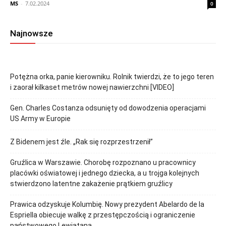
MS
-
7.02.2024
0
Najnowsze
Potężna orka, panie kierowniku. Rolnik twierdzi, że to jego teren
i zaorał kilkaset metrów nowej nawierzchni [VIDEO]
Gen. Charles Costanza odsunięty od dowodzenia operacjami
US Army w Europie
Z Bidenem jest źle. „Rak się rozprzestrzenił”
Gruźlica w Warszawie. Chorobę rozpoznano u pracownicy
placówki oświatowej i jednego dziecka, a u trojga kolejnych
stwierdzono latentne zakażenie prątkiem gruźlicy
Prawica odzyskuje Kolumbię. Nowy prezydent Abelardo de la
Espriella obiecuje walkę z przestępczością i ograniczenie
państwowego Lewiatana