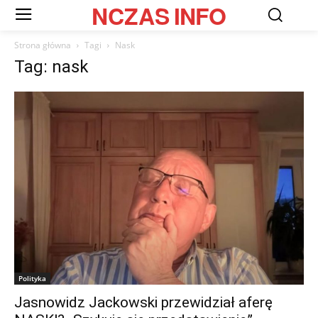
NCZAS
INFO
Strona główna
Tagi
Nask
Tag: nask
Polityka
Jasnowidz Jackowski przewidział aferę