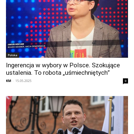
Polska
Ingerencja w wybory w Polsce. Szokujące
ustalenia. To robota „uśmiechniętych”
KM
-
15.05.2025
0