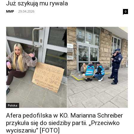
Już szykują mu rywala
MMP
-
29.04.2026
0
Polska
Afera pedofilska w KO. Marianna Schreiber
przykuła się do siedziby partii. „Przeciwko
wyciszaniu” [FOTO]