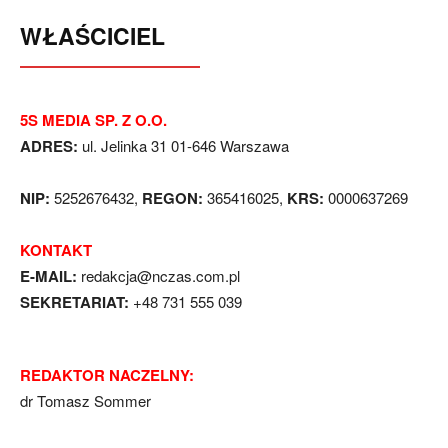
WŁAŚCICIEL
5S MEDIA SP. Z O.O.
ADRES:
ul. Jelinka 31 01-646 Warszawa
NIP:
5252676432,
REGON:
365416025,
KRS:
0000637269
KONTAKT
E-MAIL:
redakcja@nczas.com.pl
SEKRETARIAT:
+48 731 555 039
REDAKTOR NACZELNY:
dr Tomasz Sommer