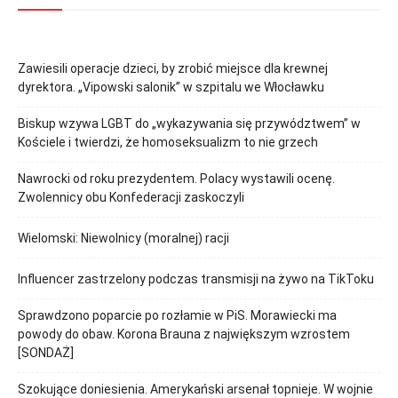
Zawiesili operacje dzieci, by zrobić miejsce dla krewnej
dyrektora. „Vipowski salonik” w szpitalu we Włocławku
Biskup wzywa LGBT do „wykazywania się przywództwem” w
Kościele i twierdzi, że homoseksualizm to nie grzech
Nawrocki od roku prezydentem. Polacy wystawili ocenę.
Zwolennicy obu Konfederacji zaskoczyli
Wielomski: Niewolnicy (moralnej) racji
Influencer zastrzelony podczas transmisji na żywo na TikToku
Sprawdzono poparcie po rozłamie w PiS. Morawiecki ma
powody do obaw. Korona Brauna z największym wzrostem
[SONDAŻ]
Szokujące doniesienia. Amerykański arsenał topnieje. W wojnie