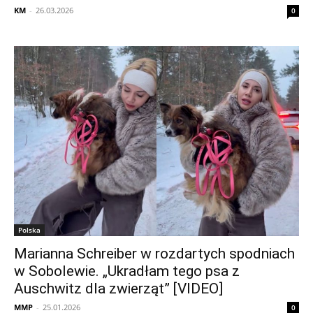
KM
-
26.03.2026
0
Polska
Marianna Schreiber w rozdartych spodniach
w Sobolewie. „Ukradłam tego psa z
Auschwitz dla zwierząt” [VIDEO]
MMP
-
25.01.2026
0