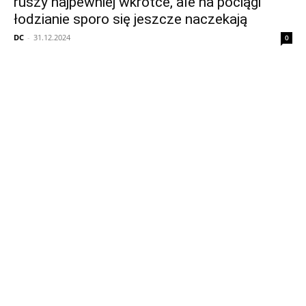
ruszy najpewniej wkrótce, ale na pociągi
łodzianie sporo się jeszcze naczekają
DC
-
31.12.2024
0