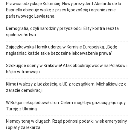
Prawica odzyskuje Kolumbię. Nowy prezydent Abelardo de la
Espriella obiecuje walkę z przestępczością i ograniczenie
państwowego Lewiatana
Demografia, czyli narodziny przyszłości. Elity kontra reszta
społeczeństwa
Zajączkowska-Hernik uderza w Komisję Europejską. „Będę
nagłaśniać każde takie bezczelne lekceważenie prawa”
Szokujące sceny w Krakowie! Atak obcokrajowców na Polaków i
bójka w tramwaju
Klimat walczy z ludzkością, a UE z rozsądkiem. Michalkiewicz o
zarazie demokracji
W Bułgarii eksplodował dron. Celem mógł być gazociąg łączący
Turcję z Ukrainą
Niemcy toną w długach. Rząd podnosi podatki, wiek emerytalny
i opłaty za lekarza