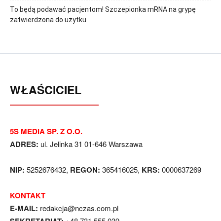
To będą podawać pacjentom! Szczepionka mRNA na grypę
zatwierdzona do użytku
WŁAŚCICIEL
5S MEDIA SP. Z O.O.
ADRES:
ul. Jelinka 31 01-646 Warszawa
NIP:
5252676432,
REGON:
365416025,
KRS:
0000637269
KONTAKT
E-MAIL:
redakcja@nczas.com.pl
+48 731 555 039