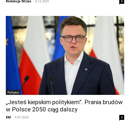
Redakcja NCzas
-
6.12.2025
0
Polityka
„Jesteś kiepskim politykiem”. Prania brudów
w Polsce 2050 ciąg dalszy
KM
-
6.07.2025
0