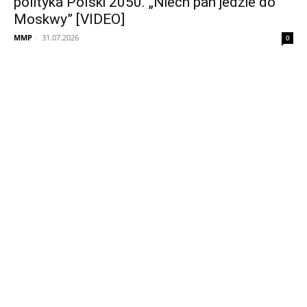
polityka Polski 2050. „Niech pan jedzie do
Moskwy” [VIDEO]
MMP
-
31.07.2026
0