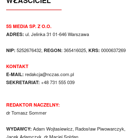
WŁAŚCICIEL
5S MEDIA SP. Z O.O.
ADRES:
ul. Jelinka 31 01-646 Warszawa
NIP:
5252676432,
REGON:
365416025,
KRS:
0000637269
KONTAKT
E-MAIL:
redakcja@nczas.com.pl
SEKRETARIAT:
+48 731 555 039
REDAKTOR NACZELNY:
dr Tomasz Sommer
WYDAWCY:
Adam Wojtasiewicz, Radosław Piwowarczyk,
Jacek Adamczyk, dr Maciej Sołdan