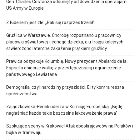
Gen. Charles Costanza odsunięty od dowodzenia operacjami
US Army w Europie
Z Bidenem jest źle. „Rak się rozprzestrzenił”
Gruźlica w Warszawie. Chorobę rozpoznano u pracownicy
placówki oświatowej i jednego dziecka, a u trojga kolejnych
stwierdzono latentne zakażenie prątkiem gruźlicy
Prawica odzyskuje Kolumbię. Nowy prezydent Abelardo de la
Espriella obiecuje walkę z przestępczością i ograniczenie
państwowego Lewiatana
Demografia, czyli narodziny przyszłości. Elity kontra reszta
społeczeństwa
Zajączkowska-Hernik uderza w Komisję Europejską. „Będę
nagłaśniać każde takie bezczelne lekceważenie prawa”
Szokujące sceny w Krakowie! Atak obcokrajowców na Polaków i
bójka w tramwaju