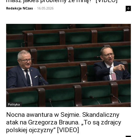
masz jakieś problemy ze mną?” [VIDEO]
Redakcja NCzas
-
16.05.2026
0
Polityka
Nocna awantura w Sejmie. Skandaliczny
atak na Grzegorza Brauna. „To są zdrajcy
polskiej ojczyzny” [VIDEO]