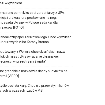
ozi więzieniem
mazano pomnik ku czci zbrodniarzy z UPA.
licja i prokuratura postawione na nogi,
basada Ukrainy w Polsce żąda kar dla
prawców [FOTO]
andaliczny apel Terlikowskiego. Chce wyrzucać
ndurowych z list Korony Brauna
putowany z Wołynia chce ukraińskich nazw
lskich miast. „Przywracanie ukraińskiej
ecności w przestrzeni świata”
lne gradobicie uszkodziło dachy budynków na
rmii [VIDEO]
ydło dostała karę. Chodzi o przewały milionów
otych w czasach rządów PiS