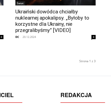
Świat
Ukraiński dowódca chciałby
nuklearnej apokalipsy. „Byłoby to
korzystne dla Ukrainy, nie
przegralibyśmy” [VIDEO]
DC
-
20.12.2024
0
0
Strona 1 z 3
CIEL
REDAKCJA