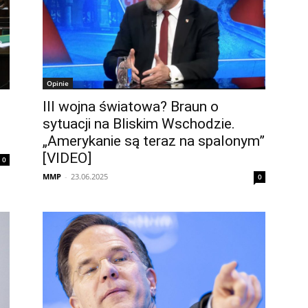
Opinie
III wojna światowa? Braun o
sytuacji na Bliskim Wschodzie.
„Amerykanie są teraz na spalonym”
[VIDEO]
0
MMP
-
23.06.2025
0