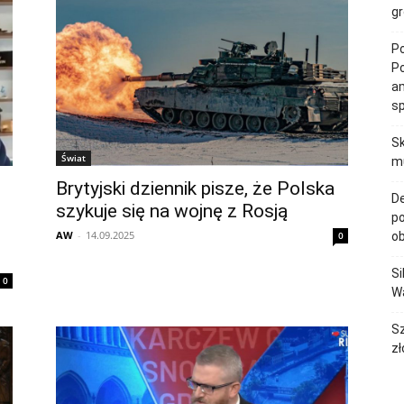
gr
Po
Po
am
s
Sk
Świat
mu
Brytyjski dziennik pisze, że Polska
De
szykuje się na wojnę z Rosją
po
AW
-
14.09.2025
0
ob
Si
0
Wa
Sz
zł