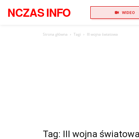
NCZAS
INFO
WIDEO
Strona główna
Tagi
III wojna światowa
Tag: III wojna światow