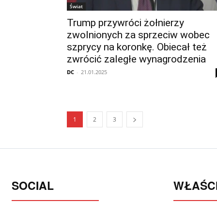
Świat
Trump przywróci żołnierzy
zwolnionych za sprzeciw wobec
szprycy na koronkę. Obiecał też
zwrócić zaległe wynagrodzenia
DC
-
21.01.2025
1
2
3
SOCIAL
WŁAŚCI