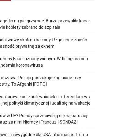
agedia na pielgrzymce. Burza przewaliła konar.
ie kobiety zabrano do szpitala
ństwowy skok na balkony. Rząd chce znieść
łasność prywatną za oknem
thony Fauci uznany winnym. W tle ogłoszona
andemia koronawirusa
rszawa. Policja poszukuje zaginione trzy
ostry. To Afganki [FOTO]
natorowie odrzucili wniosek o referendum ws.
ijnej polityki klimatycznej i udali się na wakacje
jów w UE? Polacy sprzeciwiają się najbardziej.
raz za nimi Niemcy i Francuzi [SONDAŻ]
awnili niewygodne dla USA informacje. Trump