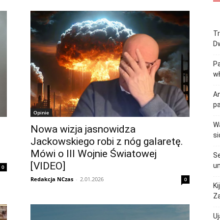
Tr
Dw
Pa
w
An
p
Opinie
Wa
Nowa wizja jasnowidza
si
Jackowskiego robi z nóg galaretę.
Mówi o III Wojnie Światowej
Se
[VIDEO]
un
0
Redakcja NCzas
-
2.01.2026
0
Ki
Za
Uj