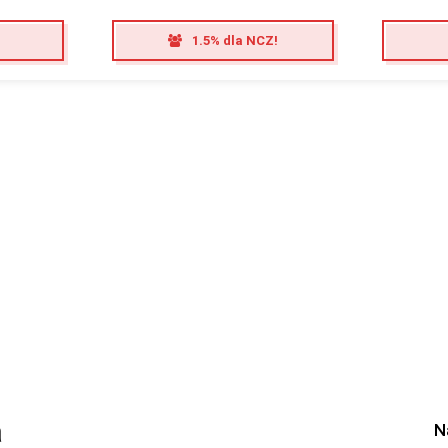
1.5% dla NCZ!
a
N