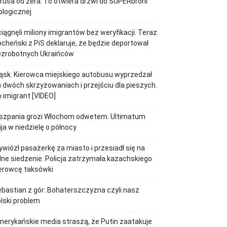
rusa od zera. To otwiera drzwi do SUPERbroni
ologicznej
iągnęli miliony imigrantów bez weryfikacji. Teraz
cheński z PiS deklaruje, że będzie deportował
ezrobotnych Ukraińców
ąsk. Kierowca miejskiego autobusu wyprzedzał
 dwóch skrzyżowaniach i przejściu dla pieszych.
 imigrant [VIDEO]
iszpania grozi Włochom odwetem. Ultimatum
ja w niedzielę o północy
wiózł pasażerkę za miasto i przesiadł się na
lne siedzenie. Policja zatrzymała kazachskiego
erowcę taksówki
bastian z gór: Bohaterszczyzna czyli nasz
lski problem
erykańskie media straszą, że Putin zaatakuje