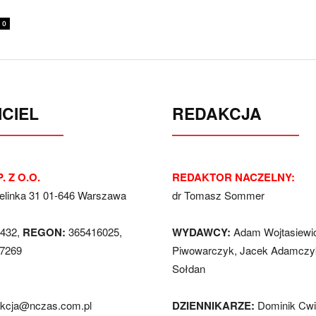
0
CIEL
REDAKCJA
. Z O.O.
REDAKTOR NACZELNY:
Jelinka 31 01-646 Warszawa
dr Tomasz Sommer
432,
REGON:
365416025,
WYDAWCY:
Adam Wojtasiewi
7269
Piwowarczyk, Jacek Adamczyk
Sołdan
akcja@nczas.com.pl
DZIENNIKARZE:
Dominik Cwi