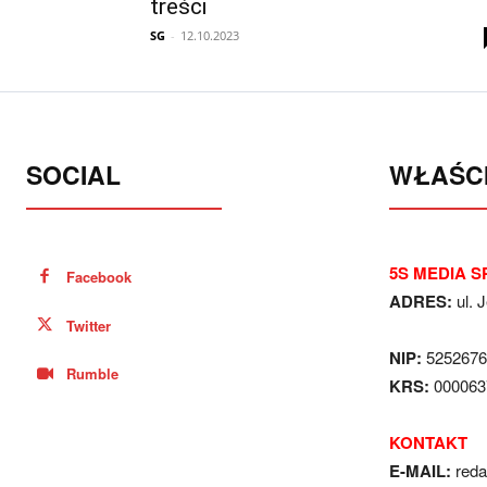
treści
SG
-
12.10.2023
SOCIAL
WŁAŚCI
5S MEDIA SP
Facebook
ADRES:
ul. 
Twitter
NIP:
5252676
Rumble
KRS:
000063
KONTAKT
E-MAIL:
red