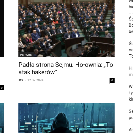
wi
bi
Śc
Bo
b
Śl
na
Polityka
To
Padła strona Sejmu. Hołownia: „To
H
atak hakerów”
mi
MS
-
12.07.2024
0
Wy
0
ty
ki
Se
po
Am