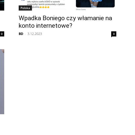
Polska
Wpadka Boniego czy włamanie na
konto internetowe?
BD
-
3.12.2023
0
0