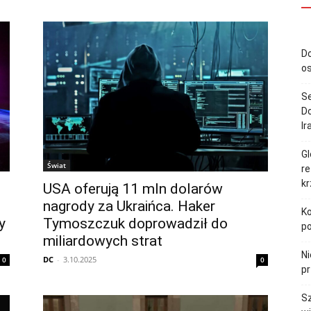
Do
o
S
Do
Ir
Gl
Świat
re
k
USA oferują 11 mln dolarów
nagrody za Ukraińca. Haker
Ko
y
Tymoszczuk doprowadził do
p
miliardowych strat
Ni
DC
-
3.10.2025
0
0
pr
Sz