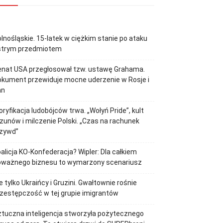
lnośląskie. 15-latek w ciężkim stanie po ataku
strym przedmiotem
enat USA przegłosował tzw. ustawę Grahama.
kument przewiduje mocne uderzenie w Rosje i
an
oryfikacja ludobójców trwa. „Wołyń Pride”, kult
zunów i milczenie Polski. „Czas na rachunek
rzywd”
alicja KO-Konfederacja? Wipler: Dla całkiem
oważnego biznesu to wymarzony scenariusz
e tylko Ukraińcy i Gruzini. Gwałtownie rośnie
zestępczość w tej grupie imigrantów
tuczna inteligencja stworzyła pożytecznego