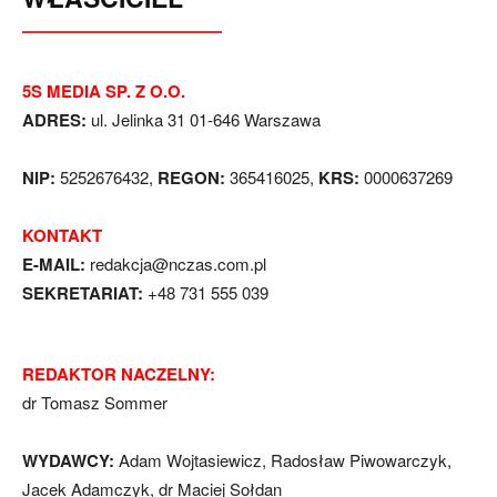
5S MEDIA SP. Z O.O.
ADRES:
ul. Jelinka 31 01-646 Warszawa
NIP:
5252676432,
REGON:
365416025,
KRS:
0000637269
KONTAKT
E-MAIL:
redakcja@nczas.com.pl
SEKRETARIAT:
+48 731 555 039
REDAKTOR NACZELNY:
dr Tomasz Sommer
WYDAWCY:
Adam Wojtasiewicz, Radosław Piwowarczyk,
Jacek Adamczyk, dr Maciej Sołdan