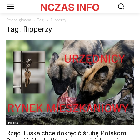
NCZAS
INFO
Strona główna
Tagi
Flipperzy
Tag: flipperzy
Polska
Rząd Tuska chce dokręcić śrubę Polakom.