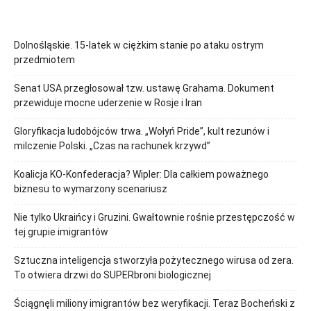
Dolnośląskie. 15-latek w ciężkim stanie po ataku ostrym
przedmiotem
Senat USA przegłosował tzw. ustawę Grahama. Dokument
przewiduje mocne uderzenie w Rosje i Iran
Gloryfikacja ludobójców trwa. „Wołyń Pride”, kult rezunów i
milczenie Polski. „Czas na rachunek krzywd”
Koalicja KO-Konfederacja? Wipler: Dla całkiem poważnego
biznesu to wymarzony scenariusz
Nie tylko Ukraińcy i Gruzini. Gwałtownie rośnie przestępczość w
tej grupie imigrantów
Sztuczna inteligencja stworzyła pożytecznego wirusa od zera.
To otwiera drzwi do SUPERbroni biologicznej
Ściągnęli miliony imigrantów bez weryfikacji. Teraz Bocheński z