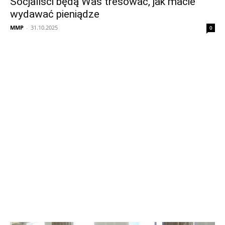
Socjaliści będą Was tresować, jak macie
wydawać pieniądze
MMP
-
31.10.2025
0