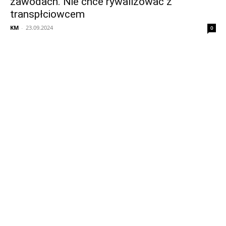
zawodach. Nie chce rywalizować z
transpłciowcem
KM
-
23.09.2024
0