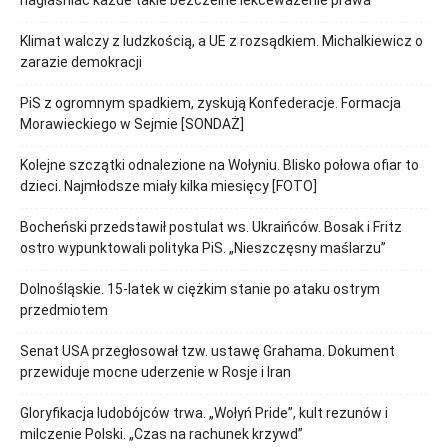
nagłaśniać każde takie bezczelne lekceważenie prawa”
Klimat walczy z ludzkością, a UE z rozsądkiem. Michalkiewicz o
zarazie demokracji
PiS z ogromnym spadkiem, zyskują Konfederacje. Formacja
Morawieckiego w Sejmie [SONDAŻ]
Kolejne szczątki odnalezione na Wołyniu. Blisko połowa ofiar to
dzieci. Najmłodsze miały kilka miesięcy [FOTO]
Bocheński przedstawił postulat ws. Ukraińców. Bosak i Fritz
ostro wypunktowali polityka PiS. „Nieszczęsny maślarzu”
Dolnośląskie. 15-latek w ciężkim stanie po ataku ostrym
przedmiotem
Senat USA przegłosował tzw. ustawę Grahama. Dokument
przewiduje mocne uderzenie w Rosje i Iran
Gloryfikacja ludobójców trwa. „Wołyń Pride”, kult rezunów i
milczenie Polski. „Czas na rachunek krzywd”