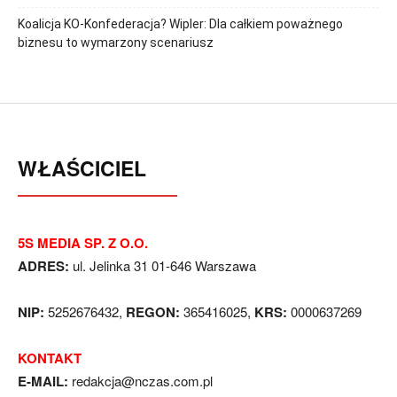
Koalicja KO-Konfederacja? Wipler: Dla całkiem poważnego
biznesu to wymarzony scenariusz
WŁAŚCICIEL
5S MEDIA SP. Z O.O.
ADRES:
ul. Jelinka 31 01-646 Warszawa
NIP:
5252676432,
REGON:
365416025,
KRS:
0000637269
KONTAKT
E-MAIL:
redakcja@nczas.com.pl