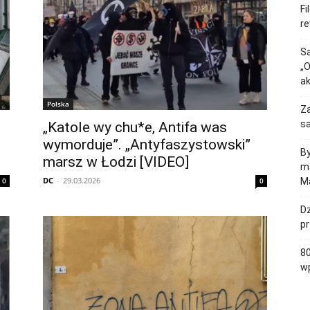
Fi
re
Są
„O
a
Polska
Za
sa
„Katole wy chu*e, Antifa was
wymorduje”. „Antyfaszystowski”
By
marsz w Łodzi [VIDEO]
ma
DC
-
29.03.2026
0
0
Ma
Dz
p
80
wp