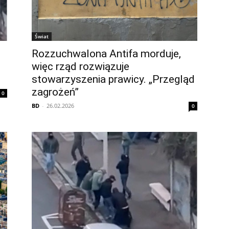
Świat
Rozzuchwalona Antifa morduje,
więc rząd rozwiązuje
stowarzyszenia prawicy. „Przegląd
zagrożeń”
0
BD
-
26.02.2026
0