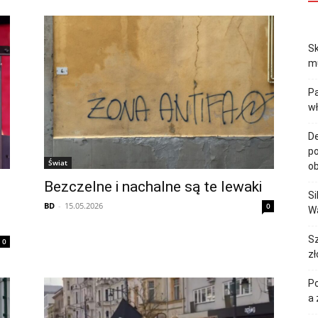
Sk
mu
Pa
w
De
po
Świat
ob
Bezczelne i nachalne są te lewaki
Si
BD
-
15.05.2026
0
Wa
Sz
0
zł
Po
a 