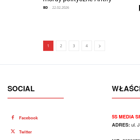
BD
-
22.02.2026
1
2
3
4
SOCIAL
WŁAŚCI
5S MEDIA SP
Facebook
ADRES:
ul. 
Twitter