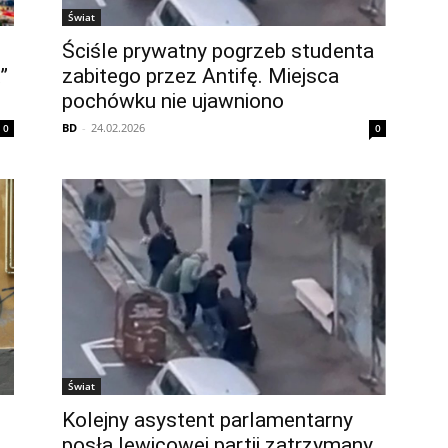
Świat
Ściśle prywatny pogrzeb studenta
”
zabitego przez Antifę. Miejsca
pochówku nie ujawniono
BD
-
24.02.2026
0
0
Świat
Kolejny asystent parlamentarny
posła lewicowej partii zatrzymany