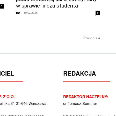
w sprawie linczu studenta
0
BD
-
19.02.2026
0
Strona 1 z 4
CIEL
REDAKCJA
. Z O.O.
REDAKTOR NACZELNY:
Jelinka 31 01-646 Warszawa
dr Tomasz Sommer