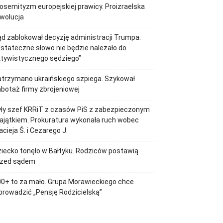
losemityzm europejskiej prawicy. Proizraelska
wolucja
d zablokował decyzję administracji Trumpa.
stateczne słowo nie będzie należało do
ktywistycznego sędziego”
trzymano ukraińskiego szpiega. Szykował
botaż firmy zbrojeniowej
ły szef KRRiT z czasów PiS z zabezpieczonym
jątkiem. Prokuratura wykonała ruch wobec
cieja Ś. i Cezarego J.
iecko tonęło w Bałtyku. Rodziców postawią
rzed sądem
0+ to za mało. Grupa Morawieckiego chce
rowadzić „Pensję Rodzicielską”