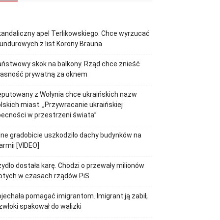
andaliczny apel Terlikowskiego. Chce wyrzucać
ndurowych z list Korony Brauna
ństwowy skok na balkony. Rząd chce znieść
łasność prywatną za oknem
putowany z Wołynia chce ukraińskich nazw
lskich miast. „Przywracanie ukraińskiej
ecności w przestrzeni świata”
lne gradobicie uszkodziło dachy budynków na
rmii [VIDEO]
ydło dostała karę. Chodzi o przewały milionów
otych w czasach rządów PiS
jechała pomagać imigrantom. Imigrant ją zabił,
zwłoki spakował do walizki