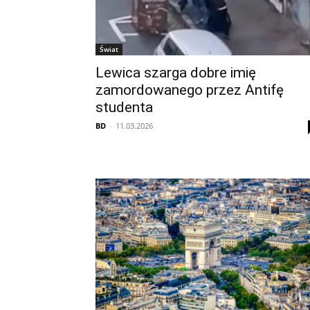
Świat
Lewica szarga dobre imię
zamordowanego przez Antifę
studenta
BD
-
11.03.2026