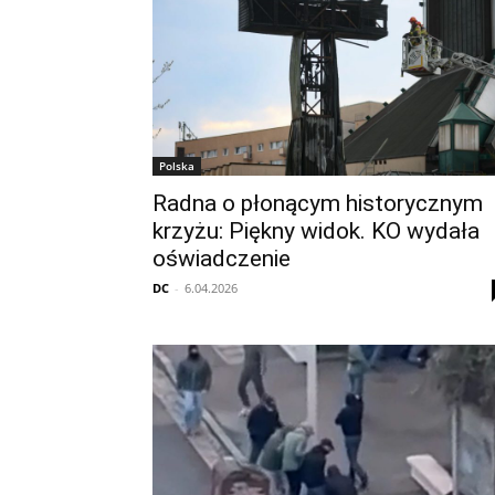
Polska
Radna o płonącym historycznym
krzyżu: Piękny widok. KO wydała
oświadczenie
DC
-
6.04.2026