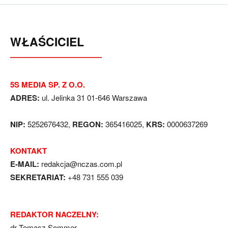
WŁAŚCICIEL
5S MEDIA SP. Z O.O.
ADRES:
ul. Jelinka 31 01-646 Warszawa
NIP:
5252676432,
REGON:
365416025,
KRS:
0000637269
KONTAKT
E-MAIL:
redakcja@nczas.com.pl
SEKRETARIAT:
+48 731 555 039
REDAKTOR NACZELNY:
dr Tomasz Sommer