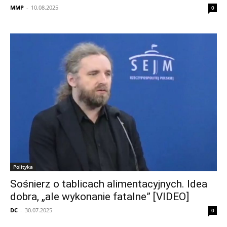
MMP
-
10.08.2025
0
Polityka
Sośnierz o tablicach alimentacyjnych. Idea
dobra, „ale wykonanie fatalne” [VIDEO]
DC
-
30.07.2025
0