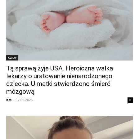
Świat
Tą sprawą żyje USA. Heroiczna walka
lekarzy o uratowanie nienarodzonego
dziecka. U matki stwierdzono śmierć
mózgową
KM
-
17.05.2025
0