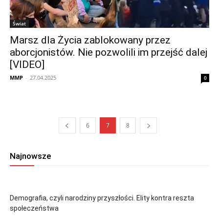
Świat
Marsz dla Życia zablokowany przez
aborcjonistów. Nie pozwolili im przejść dalej
[VIDEO]
MMP
-
27.04.2025
0
6
7
8
Najnowsze
Demografia, czyli narodziny przyszłości. Elity kontra reszta
społeczeństwa