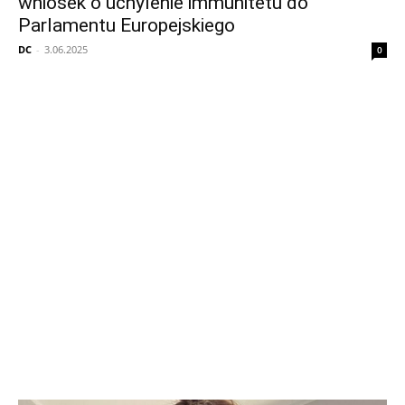
wniosek o uchylenie immunitetu do
Parlamentu Europejskiego
DC
-
3.06.2025
0