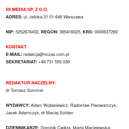
5S MEDIA SP. Z O.O.
ADRES:
ul. Jelinka 31 01-646 Warszawa
NIP:
5252676432,
REGON:
365416025,
KRS:
0000637269
KONTAKT
E-MAIL:
redakcja@nczas.com.pl
SEKRETARIAT:
+48 731 555 039
REDAKTOR NACZELNY:
dr Tomasz Sommer
WYDAWCY:
Adam Wojtasiewicz, Radosław Piwowarczyk,
Jacek Adamczyk, dr Maciej Sołdan
DZIENNIKARZE:
Dominik Cwikła, Marta Maciejewska-