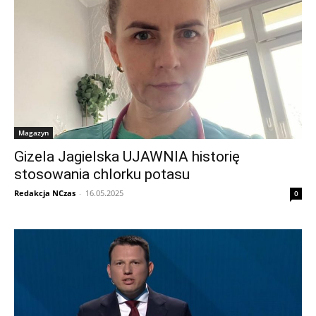
Magazyn
Gizela Jagielska UJAWNIA historię
stosowania chlorku potasu
Redakcja NCzas
-
16.05.2025
0