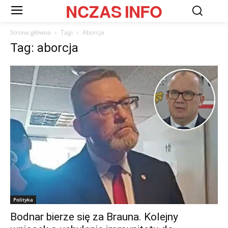
NCZAS
INFO
Strona główna
Tagi
Aborcja
Tag: aborcja
Polityka
Bodnar bierze się za Brauna. Kolejny