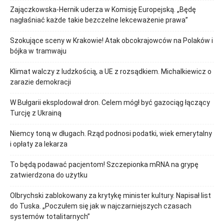
Zajączkowska-Hernik uderza w Komisję Europejską. „Będę
nagłaśniać każde takie bezczelne lekceważenie prawa”
Szokujące sceny w Krakowie! Atak obcokrajowców na Polaków i
bójka w tramwaju
Klimat walczy z ludzkością, a UE z rozsądkiem. Michalkiewicz o
zarazie demokracji
W Bułgarii eksplodował dron. Celem mógł być gazociąg łączący
Turcję z Ukrainą
Niemcy toną w długach. Rząd podnosi podatki, wiek emerytalny
i opłaty za lekarza
To będą podawać pacjentom! Szczepionka mRNA na grypę
zatwierdzona do użytku
Olbrychski zablokowany za krytykę minister kultury. Napisał list
do Tuska. „Poczułem się jak w najczarniejszych czasach
systemów totalitarnych”