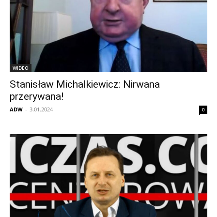
WIDEO
Stanisław Michalkiewicz: Nirwana
przerywana!
ADW
-
3.01.2024
0