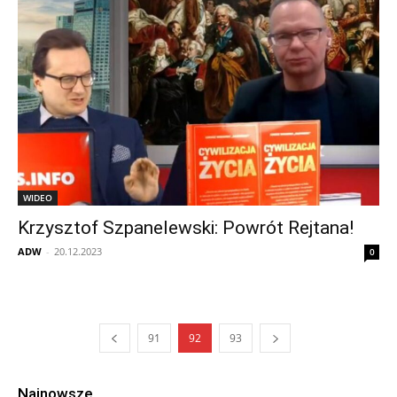
WIDEO
Krzysztof Szpanelewski: Powrót Rejtana!
ADW
-
20.12.2023
0
91
92
93
Najnowsze