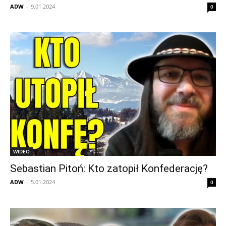
ADW
-
9.01.2024
0
WIDEO
Sebastian Pitoń: Kto zatopił Konfederację?
ADW
-
5.01.2024
0