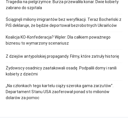
Tragedia na pielgrzymce. Burza przewaliła konar. Dwie kobiety
zabrano do szpitala
Ściągnęli miliony imigrantów bez weryfikacji. Teraz Bocheński z
PiS deklaruje, że będzie deportował bezrobotnych Ukraińców
Koalicja KO-Konfederacja? Wipler: Dla całkiem poważnego
biznesu to wymarzony scenariusz
Z dziejów antypolskiej propagandy. Filmy, które zatruły historię
Żydowscy osadnicy zaatakowali osadę. Podpalili domy i ranili
kobiety z dziećmi
„Na członkach tego kartelu ciąży szeroka gama zarzutów”.
Departament Stanu USA zaoferował ponad sto milionów
dolarów za pomoc