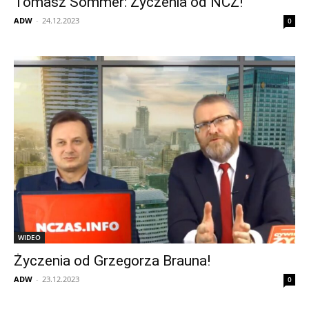
Tomasz Sommer: Życzenia od NCZ!
ADW
-
24.12.2023
0
WIDEO
Życzenia od Grzegorza Brauna!
ADW
-
23.12.2023
0