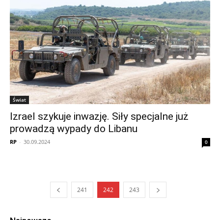
Świat
Izrael szykuje inwazję. Siły specjalne już
prowadzą wypady do Libanu
RP
-
30.09.2024
0
241
242
243