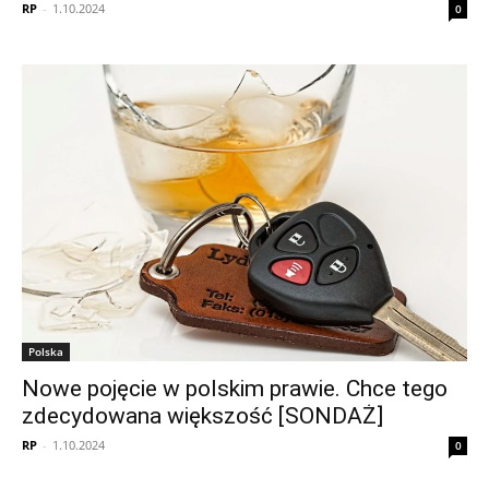
RP
-
1.10.2024
0
Polska
Nowe pojęcie w polskim prawie. Chce tego
zdecydowana większość [SONDAŻ]
RP
-
1.10.2024
0