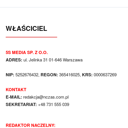
WŁAŚCICIEL
5S MEDIA SP. Z O.O.
ADRES:
ul. Jelinka 31 01-646 Warszawa
NIP:
5252676432,
REGON:
365416025,
KRS:
0000637269
KONTAKT
E-MAIL:
redakcja@nczas.com.pl
SEKRETARIAT:
+48 731 555 039
REDAKTOR NACZELNY: