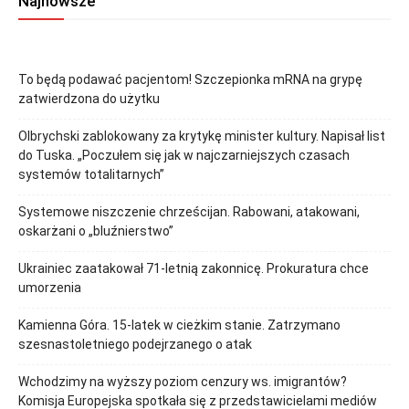
Najnowsze
To będą podawać pacjentom! Szczepionka mRNA na grypę
zatwierdzona do użytku
Olbrychski zablokowany za krytykę minister kultury. Napisał list
do Tuska. „Poczułem się jak w najczarniejszych czasach
systemów totalitarnych”
Systemowe niszczenie chrześcijan. Rabowani, atakowani,
oskarżani o „bluźnierstwo”
Ukrainiec zaatakował 71-letnią zakonnicę. Prokuratura chce
umorzenia
Kamienna Góra. 15-latek w cieżkim stanie. Zatrzymano
szesnastoletniego podejrzanego o atak
Wchodzimy na wyższy poziom cenzury ws. imigrantów?
Komisja Europejska spotkała się z przedstawicielami mediów