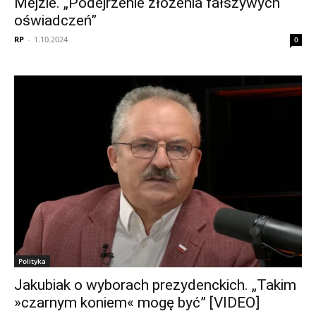
Mejzie. „Podejrzenie złożenia fałszywych
oświadczeń”
RP
-
1.10.2024
0
Polityka
Jakubiak o wyborach prezydenckich. „Takim
»czarnym koniem« mogę być” [VIDEO]