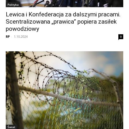
Polityka
Lewica i Konfederacja za dalszymi pracami.
Scentralizowana „prawica” popiera zasiłek
powodziowy
RP
-
1.10.2024
0
Świat