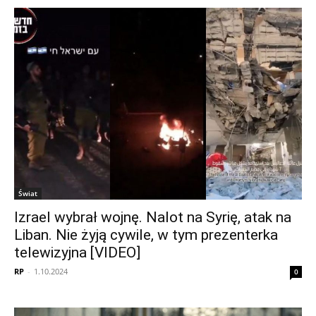
Świat
Izrael wybrał wojnę. Nalot na Syrię, atak na
Liban. Nie żyją cywile, w tym prezenterka
telewizyjna [VIDEO]
RP
-
1.10.2024
0