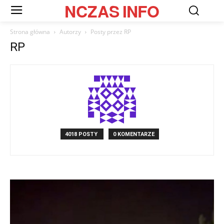
NCZAS
INFO
Strona główna
Autorzy
Posty przez RP
RP
4018 POSTY
0 KOMENTARZE