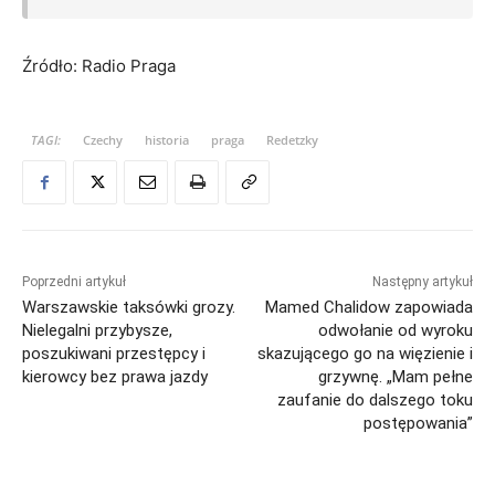
Źródło: Radio Praga
TAGI:
Czechy
historia
praga
Redetzky
Poprzedni artykuł
Następny artykuł
Warszawskie taksówki grozy.
Mamed Chalidow zapowiada
Nielegalni przybysze,
odwołanie od wyroku
poszukiwani przestępcy i
skazującego go na więzienie i
kierowcy bez prawa jazdy
grzywnę. „Mam pełne
zaufanie do dalszego toku
postępowania”