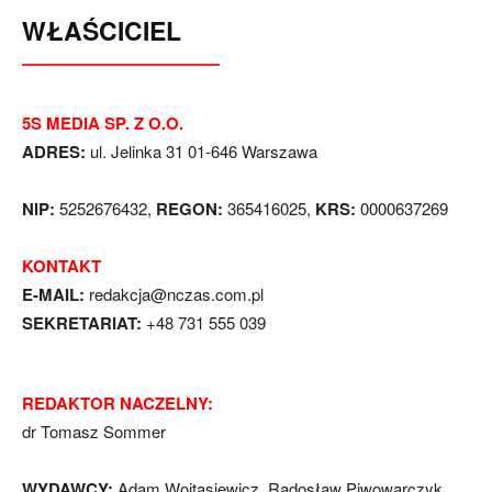
WŁAŚCICIEL
5S MEDIA SP. Z O.O.
ADRES:
ul. Jelinka 31 01-646 Warszawa
NIP:
5252676432,
REGON:
365416025,
KRS:
0000637269
KONTAKT
E-MAIL:
redakcja@nczas.com.pl
SEKRETARIAT:
+48 731 555 039
REDAKTOR NACZELNY:
dr Tomasz Sommer
WYDAWCY:
Adam Wojtasiewicz, Radosław Piwowarczyk,