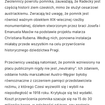
Zwolennicy powrotu pomnika, zauważają, że Radecký jest
częścią historii ziem czeskich, mimo że służył cesarzowi
austriackiemu. Zwracają też uwagę, że pomnik jest
również ważnym obiektem XIX-wiecznej rzeźby
monumentalnej, dziełem stworzonym przez braci Josefa i
Emanuela Maxów na podstawie projektu malarza
Christiana Rubena. Według nich, ponowna instalacja
miałaby przede wszystkim na celu przywrócenie
historycznego dziedzictwa Pragi.
Przeciwnicy uważają natomiast, że pomnik wzniesiony na
placu publicznym nigdy nie jest „neutralny”. Ich zdaniem,
oddanie hołdu marszałkowi Austro-Węgier byłoby
równoznaczne z czczeniem pamięci przedstawiciela
reżimu, z którego Czesi wyzwolili się i wybili na
niepodległość w 1918 roku. Krytykuje się też wydatki.
Koszt przywrócenia pomnika szacuje się na 15 do 30
milionów koron, w zależności od tego, czy zostanie