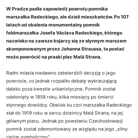
W Pradze padła zapowiedź powrotu pomnika
marszałka Radeckiego, ale dzieli mieszkańców. Po 107
latach od obalenia monumentalny pomnik
feldmarszałka Josefa Václava Radeckiego, którego
nazwisko na zawsze kojarzy się ze słynnym marszem
skomponowanym przez Johanna Straussa, ta postać
może powrócić na praski plac Malá Strana.
Radni miasta niedawno zatwierdzili decyzję o jego
powrocie, co jednak rozpaliło debatę wykraczającą
daleko poza kwestie urbanistyczne. Pomnik został
odsłonięty w 1858 roku, kilka miesięcy po śmierci
słynnego dowódcy. Obelisk ku czci marszałka Radeckiego
stał do 1919 roku w sercu dzielnicy Malá Strana, na jej
głównym placu. Jednak po powstaniu Czechosłowacji
pomnik został zdemontowany ze względu na jego „silny
ciężar symboliczny”.