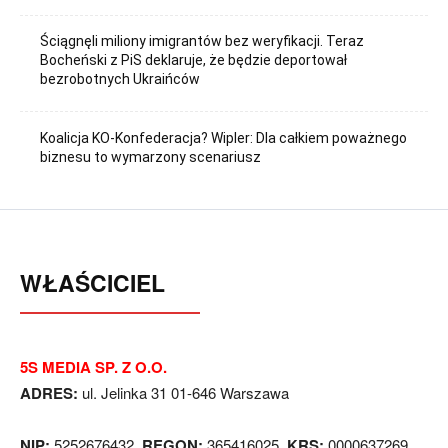
Ściągnęli miliony imigrantów bez weryfikacji. Teraz
Bocheński z PiS deklaruje, że będzie deportował
bezrobotnych Ukraińców
Koalicja KO-Konfederacja? Wipler: Dla całkiem poważnego
biznesu to wymarzony scenariusz
WŁAŚCICIEL
5S MEDIA SP. Z O.O.
ADRES:
ul. Jelinka 31 01-646 Warszawa
NIP:
5252676432,
REGON:
365416025,
KRS:
0000637269