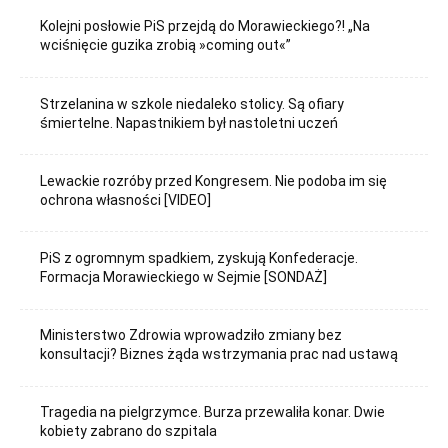
Kolejni posłowie PiS przejdą do Morawieckiego?! „Na
wciśnięcie guzika zrobią »coming out«”
Strzelanina w szkole niedaleko stolicy. Są ofiary
śmiertelne. Napastnikiem był nastoletni uczeń
Lewackie rozróby przed Kongresem. Nie podoba im się
ochrona własności [VIDEO]
PiS z ogromnym spadkiem, zyskują Konfederacje.
Formacja Morawieckiego w Sejmie [SONDAŻ]
Ministerstwo Zdrowia wprowadziło zmiany bez
konsultacji? Biznes żąda wstrzymania prac nad ustawą
Tragedia na pielgrzymce. Burza przewaliła konar. Dwie
kobiety zabrano do szpitala