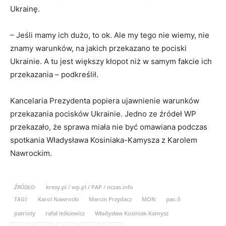
Ukrainę.
– Jeśli mamy ich dużo, to ok. Ale my tego nie wiemy, nie
znamy warunków, na jakich przekazano te pociski
Ukrainie. A tu jest większy kłopot niż w samym fakcie ich
przekazania – podkreślił.
Kancelaria Prezydenta popiera ujawnienie warunków
przekazania pocisków Ukrainie. Jedno ze źródeł WP
przekazało, że sprawa miała nie być omawiana podczas
spotkania Władysława Kosiniaka-Kamysza z Karolem
Nawrockim.
ŹRÓDŁO:
kresy.pl / wp.pl / PAP / nczas.info
TAGI:
Karol Nawrocki
Marcin Przydacz
MON
pac-3
patrioty
rafał leśkiewicz
Władysław Kosiniak-Kamysz