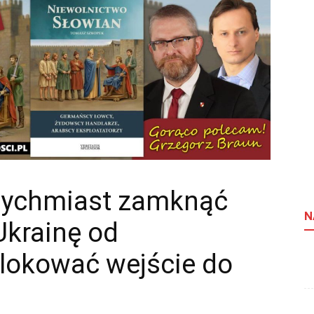
tychmiast zamknąć
N
Ukrainę od
blokować wejście do