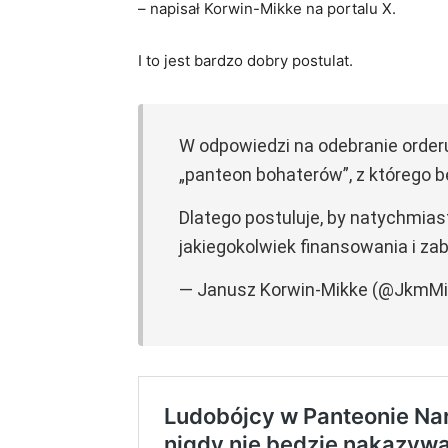
– napisał Korwin-Mikke na portalu X.
I to jest bardzo dobry postulat.
W odpowiedzi na odebranie orderu
„panteon bohaterów”, z którego b
Dlatego postuluje, by natychmias
jakiegokolwiek finansowania i zab
— Janusz Korwin-Mikke (@JkmM