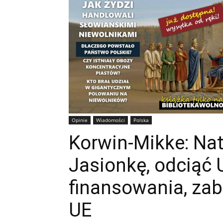
Opinie
Wiadomości
Polska
Korwin-Mikke: Na
Jasionkę, odciąć 
finansowania, za
UE