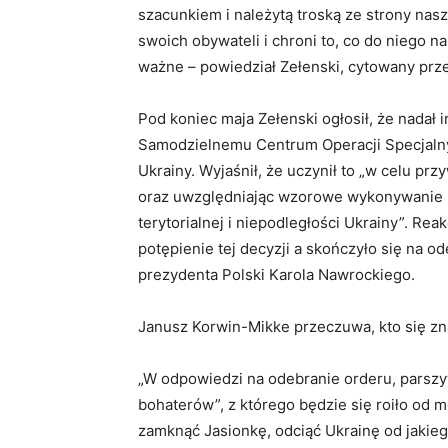
szacunkiem i należytą troską ze strony nasz
swoich obywateli i chroni to, co do niego n
ważne – powiedział Zełenski, cytowany prze
Pod koniec maja Zełenski ogłosił, że nadał
Samodzielnemu Centrum Operacji Specjalnyc
Ukrainy. Wyjaśnił, że uczynił to „w celu p
oraz uwzględniając wzorowe wykonywanie 
terytorialnej i niepodległości Ukrainy”. Rea
potępienie tej decyzji a skończyło się na 
prezydenta Polski Karola Nawrockiego.
Janusz Korwin-Mikke przeczuwa, kto się zna
„W odpowiedzi na odebranie orderu, parszy
bohaterów”, z którego będzie się roiło od 
zamknąć Jasionkę, odciąć Ukrainę od jakieg