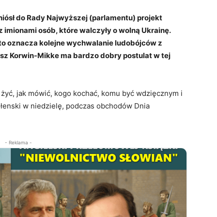
iósł do Rady Najwyższej (parlamentu) projekt
imionami osób, które walczyły o wolną Ukrainę.
 to oznacza kolejne wychwalanie ludobójców z
usz Korwin-Mikke ma bardzo dobry postulat w tej
ak żyć, jak mówić, kogo kochać, komu być wdzięcznym i
łenski w niedzielę, podczas obchodów Dnia
- Reklama -