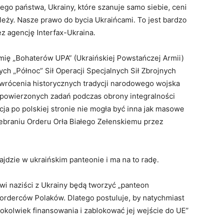
ego państwa, Ukrainy, które szanuje samo siebie, ceni
ależy. Nasze prawo do bycia Ukraińcami. To jest bardzo
z agencję Interfax-Ukraina.
 imię „Bohaterów UPA” (Ukraińskiej Powstańczej Armii)
h „Północ” Sił Operacji Specjalnych Sił Zbrojnych
rzywrócenia historycznych tradycji narodowego wojska
powierzonych zadań podczas obrony integralności
kcja po polskiej stronie nie mogła być inna jak masowe
odebraniu Orderu Orła Białego Zełenskiemu przez
jdzie w ukraińskim panteonie i ma na to radę.
wi naziści z Ukrainy będą tworzyć „panteon
morderców Polaków. Dlatego postuluje, by natychmiast
okolwiek finansowania i zablokować jej wejście do UE”